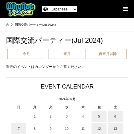
国際交流パーティー(Jul 2024)
国際交流パーティー(Jul 2024)
今月
来月
再来月以降
過去のイベントはカレンダーからご覧ください。
EVENT CALENDAR
2024年07月
日
月
火
水
木
金
土
1
2
3
4
5
6
7
8
9
10
11
12
13