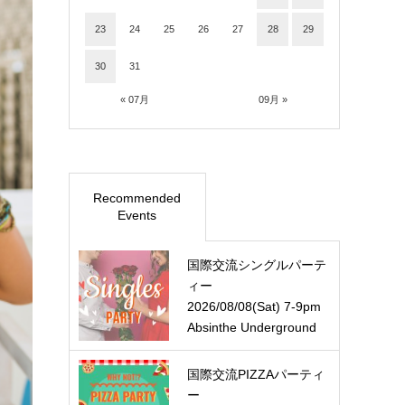
23
24
25
26
27
28
29
30
31
« 07月
09月 »
Recommended
Events
国際交流シングルパーテ
ィー
2026/08/08(Sat) 7-9pm
Absinthe Underground
国際交流PIZZAパーティ
ー