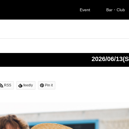
Event
Bar・Club
2026/06/13(S
RSS
feedly
Pin it