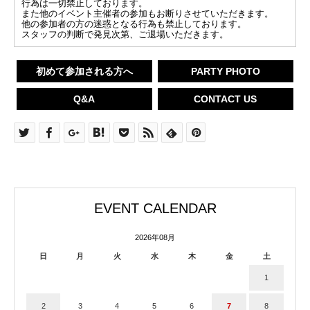
行為は一切禁止しております。
また他のイベント主催者の参加もお断りさせていただきます。
他の参加者の方の迷惑となる行為も禁止しております。
スタッフの判断で発見次第、ご退場いただきます。
初めて参加される方へ
PARTY PHOTO
Q&A
CONTACT US
EVENT CALENDAR
2026年08月
日
月
火
水
木
金
土
1
2
3
4
5
6
7
8