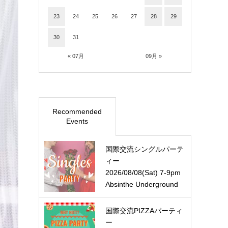
23
24
25
26
27
28
29
30
31
« 07月
09月 »
Recommended
Events
国際交流シングルパーテ
ィー
2026/08/08(Sat) 7-9pm
Absinthe Underground
国際交流PIZZAパーティ
ー