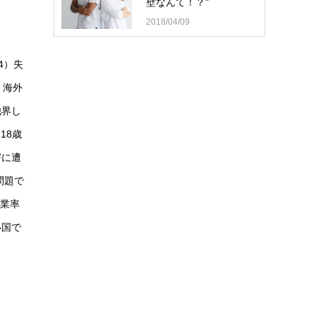
壁なんて！？"
2018/04/09
4）失
。海外
他界し
18歳
害に遭
問題で
失業率
い国で