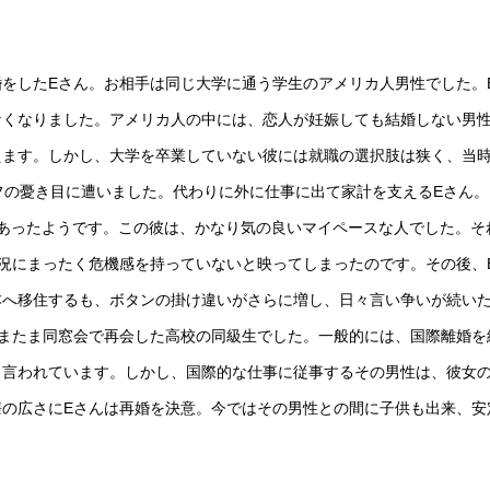
をしたEさん。お相手は同じ大学に通う学生のアメリカ人男性でした。
なくなりました。アメリカ人の中には、恋人が妊娠しても結婚しない男
えます。しかし、大学を卒業していない彼には就職の選択肢は狭く、当
フの憂き目に遭いました。代わりに外に仕事に出て家計を支えるEさん。
あったようです。この彼は、かなり気の良いマイペースな人でした。そ
況にまったく危機感を持っていないと映ってしまったのです。その後、
本へ移住するも、ボタンの掛け違いがさらに増し、日々言い争いが続い
またま同窓会で再会した高校の同級生でした。一般的には、国際離婚を
と言われています。しかし、国際的な仕事に従事するその男性は、彼女
の広さにEさんは再婚を決意。今ではその男性との間に子供も出来、安