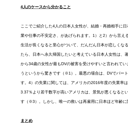
4
人のケースから分かること
ここでご紹介した4人の日本人女性が、結婚・再婚相手に日本
業や仕事の不安定さ、があげられます。1）と2）から言え
生活が長くなると里心がついて、だんだん日本が恋しくな
たら、日本へ永久帰国したいと考えている日本人女性は、著
から34歳の女性が最もDVの被害を受けやすいと言われてい
うというから驚きです（※1）。最悪の場合は、DVでパー
す。4）の失業に関しては、アメリカの2016年度の失業率
3.37％より若干数字が高いアメリカは、景気が悪くなる
す（※3）。しかし、唯一の救いは再雇用に日本ほど年齢に
まとめ