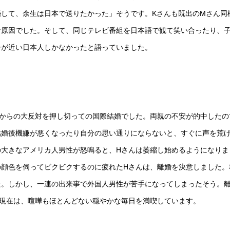
して、余生は日本で送りたかった」そうです。Kさんも既出のMさん同
な原因でした。そして、同じテレビ番組を日本語で観て笑い合ったり、
齢が近い日本人しかなかったと語っていました。
親からの大反対を押し切っての国際結婚でした。両親の不安が的中したの
結婚後機嫌が悪くなったり自分の思い通りにならないと、すぐに声を荒
の大きなアメリカ人男性が怒鳴ると、Hさんは萎縮し始めるようになりま
の顔色を伺ってビクビクするのに疲れたHさんは、離婚を決意しました。
た。しかし、一連の出来事で外国人男性が苦手になってしまったそう。
。現在は、喧嘩もほとんどない穏やかな毎日を満喫しています。