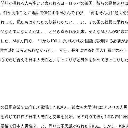
人間味が溢れる人も多いと言われるヨーロッパの某国。彼らの勤務ぶり
ん。何かあるごとに電話で催促するMさんですが、「何をそんなに急ぐ必
くれって、私たちはあなたの奴隷じゃない。」と、その国の社員に呆れ
間なんていないんだよ。」と開き直られる始末。そんなMさんが34歳
した。Mさん曰く、「1から100までいちいち外国語で説明する必要が
人男性以外は考えられなかった。」そう。長年に渡る外国人社員とのバト
伝心で通じ合える日本人男性と、ゆっくり頭と身体を休めてほっこりし
の日系企業で15年ほど勤務したKさん。彼女も大学時代にアメリカ人男
を通じて駐在の日本人男性と交際を開始。その時点で彼が1年以内に帰
最後で日本人男性？」と、周りに不思議がられたKさん。しかし、Kさ