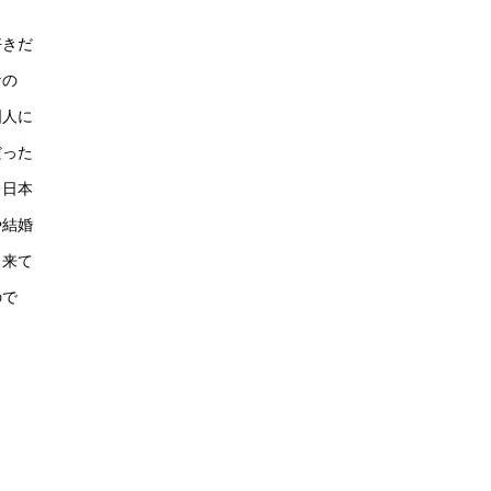
好きだ
なの
国人に
だった
、日本
や結婚
出来て
ので