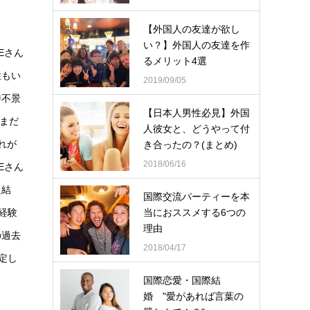
【外国人の友達が欲し
い？】外国人の友達を作
Eさん
るメリット4選
性もい
2019/09/05
時不景
【日本人男性必見】外国
まだ
人彼女と、どうやって付
れが
き合ったの？(まとめ)
2018/06/16
Eさん
た結
国際交流パーティーを本
経験
当におススメする6つの
理由
の過去
2018/04/17
定し
国際恋愛・国際結
婚 "愛があれば言葉の