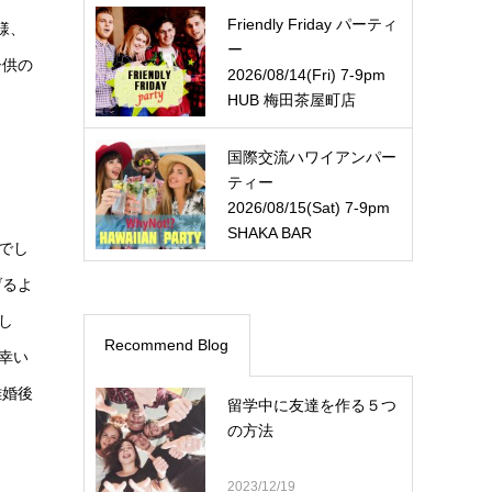
Friendly Friday パーティ
様、
ー
子供の
2026/08/14(Fri) 7-9pm
HUB 梅田茶屋町店
国際交流ハワイアンパー
ティー
2026/08/15(Sat) 7-9pm
SHAKA BAR
でし
げるよ
し
Recommend Blog
幸い
離婚後
留学中に友達を作る５つ
の方法
2023/12/19