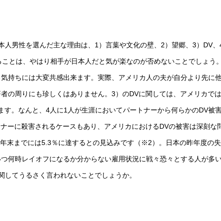
人男性を選んだ主な理由は、1）言葉や文化の壁、2）望郷、3）DV、
ることは、やはり相手が日本人だと気が楽なのが否めないことでしょう
る気持ちには大変共感出来ます。実際、アメリカ人の夫が自分より先に
者の周りにも珍しくはありません。3）のDVに関しては、アメリカでは
ます。なんと、4人に1人が生涯においてパートナーから何らかのDV被
トナーに殺害されるケースもあり、アメリカにおけるDVの被害は深刻な
は年末までには5.3％に達するとの見込みです（※2）。日本の昨年度の
といつ何時レイオフになるか分からない雇用状況に戦々恐々とする人が多
関してうるさく言われないことでしょうか。