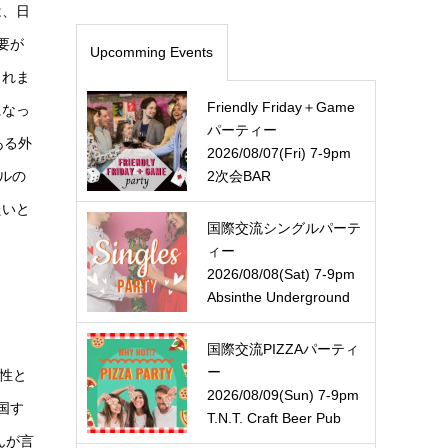
は、日
要が
Upcomming Events
られま
Friendly Friday＋Game
になっ
パーティー
ある外
2026/08/07(Fri) 7-9pm
2次会BAR
ルの
たいと
国際交流シングルパーテ
ィー
2026/08/08(Sat) 7-9pm
Absinthe Underground
国際交流PIZZAパーティ
ー
性と
2026/08/09(Sun) 7-9pm
国す
T.N.T. Craft Beer Pub
んが言