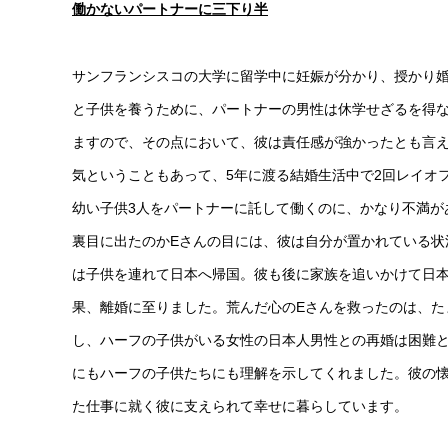
働かないパートナーに三下り半
サンフランシスコの大学に留学中に妊娠が分かり、授かり婚
と子供を養うために、パートナーの男性は休学せざるを得
ますので、その点において、彼は責任感が強かったとも言
気ということもあって、5年に渡る結婚生活中で2回レイオ
幼い子供3人をパートナーに託して働くのに、かなり不満が
裏目に出たのかEさんの目には、彼は自分が置かれている状
は子供を連れて日本へ帰国。彼も後に家族を追いかけて日
果、離婚に至りました。荒んだ心のEさんを救ったのは、た
し、ハーフの子供がいる女性の日本人男性との再婚は困難
にもハーフの子供たちにも理解を示してくれました。彼の懐
た仕事に就く彼に支えられて幸せに暮らしています。