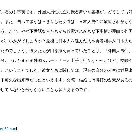
がいるのも事実です。外国人男性の立ち振る舞いや容姿が、どうしても
）。また、自己主張がはっきりした女性は、日本人男性に敬遠されがち
ょう。ただ、やや下世話な人たちから詮索されがちな下事情が理由で外
すが、いかがでしょうか？最後に日本人を選んだ人や再婚相手が日本人
したのでしょう。彼女たちが口を揃え言っていたことは、『外国人男性
自分たちはたまたま外国人パートナーと上手く行かなかったけど、交際
い』ということでした。彼女たちに関しては、現在の自分の人生に満足
要不可欠な出来事だったといえます。交際・結婚には博打の要素がある
婚してみないと分からないことも多々あるのです。
cts-52.htm
l