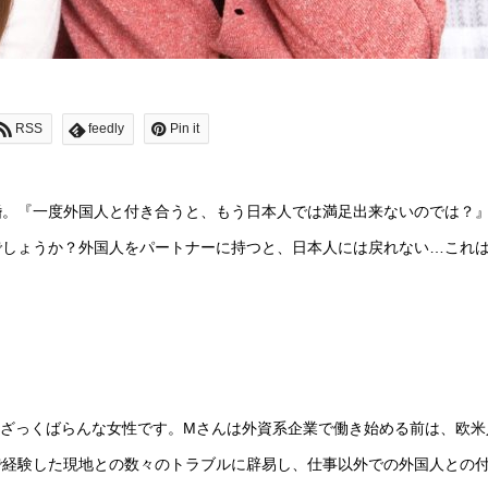
RSS
feedly
Pin it
婚。『一度外国人と付き合うと、もう日本人では満足出来ないのでは？
でしょうか？外国人をパートナーに持つと、日本人には戻れない…これ
、ざっくばらんな女性です。Mさんは外資系企業で働き始める前は、欧米
で経験した現地との数々のトラブルに辟易し、仕事以外での外国人との