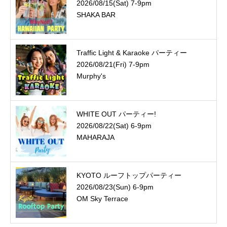
2026/08/15(Sat) 7-9pm
SHAKA BAR
Traffic Light & Karaoke パーティー
2026/08/21(Fri) 7-9pm
Murphy's
WHITE OUT パーティー!
2026/08/22(Sat) 6-9pm
MAHARAJA
KYOTO ルーフトップパーティー
2026/08/23(Sun) 6-9pm
OM Sky Terrace