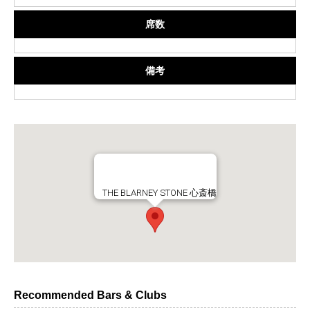
席数
備考
THE BLARNEY STONE 心斎橋
Recommended Bars & Clubs