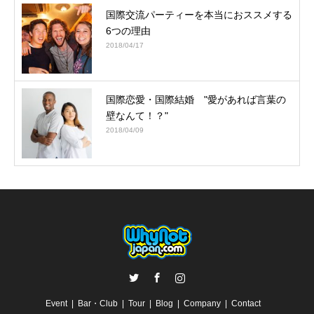
国際交流パーティーを本当におススメする
6つの理由
2018/04/17
国際恋愛・国際結婚 "愛があれば言葉の
壁なんて！？"
2018/04/09
Twitter
Facebook
Instagram
Event
Bar・Club
Tour
Blog
Company
Contact