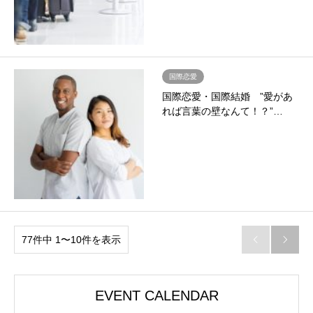
国際恋愛
国際恋愛・国際結婚 ”愛があ
れば言葉の壁なんて！？”…
77件中 1〜10件を表示


EVENT CALENDAR