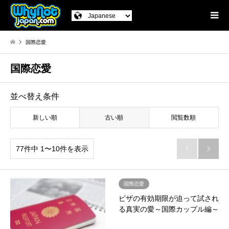
国際恋愛
国際恋愛
並べ替え条件
新しい順
古い順
閲覧数順
77件中 1〜10件を表示


国際恋愛
ビザの有効期限が迫って試され
る真実の愛～国際カップル編～