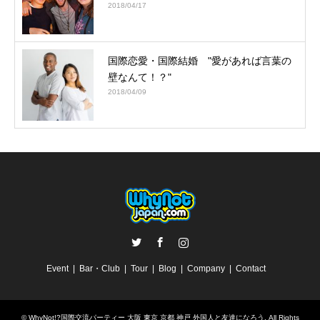
2018/04/17
国際恋愛・国際結婚 "愛があれば言葉の
壁なんて！？"
2018/04/09
Twitter
Facebook
Instagram
Event
Bar・Club
Tour
Blog
Company
Contact
©
WhyNot!?国際交流パーティー 大阪 東京 京都 神戸 外国人と友達になろう
. All Rights