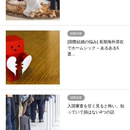
国際恋愛
[国際結婚の悩み] 長期海外滞在
でホームシック – あるある5
選…
国際恋愛
入国審査を甘く見ると怖い。知
っていて損はない4つの話