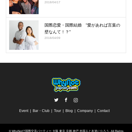
2018/04/17
国際恋愛・国際結婚 "愛があれば言葉の
壁なんて！？"
2018/04/09
Twitter
Facebook
Instagram
Event
Bar・Club
Tour
Blog
Company
Contact
©
WhyNot!?国際交流パーティー 大阪 東京 京都 神戸 外国人と友達になろう
. All Rights