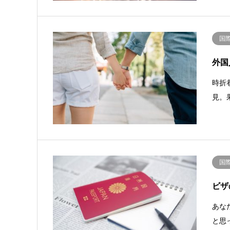
国
外国
時折
見。
国
ビザ
あな
と思