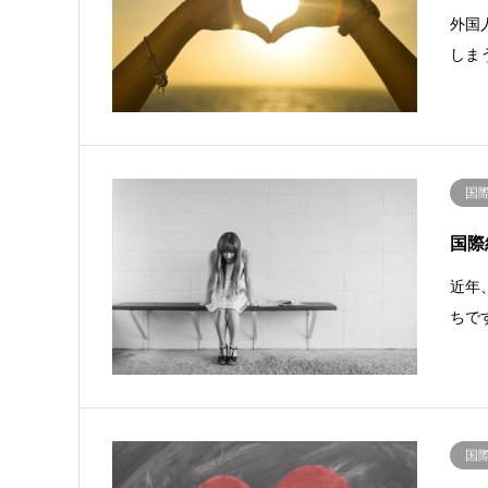
外国
しま
国
国際
近年
ちで
国