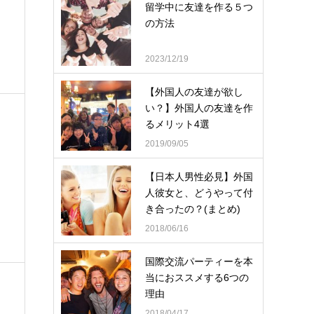
留学中に友達を作る５つ
の方法
2023/12/19
【外国人の友達が欲し
い？】外国人の友達を作
るメリット4選
2019/09/05
【日本人男性必見】外国
人彼女と、どうやって付
き合ったの？(まとめ)
2018/06/16
国際交流パーティーを本
当におススメする6つの
理由
2018/04/17