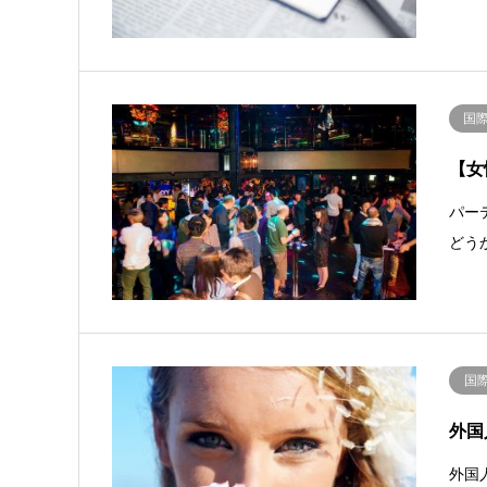
国
【女
パー
どう
国
外国
外国