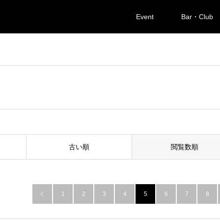
Event
Bar・Club
古い順
閲覧数順
1
2
3
4
5
6
7
8
