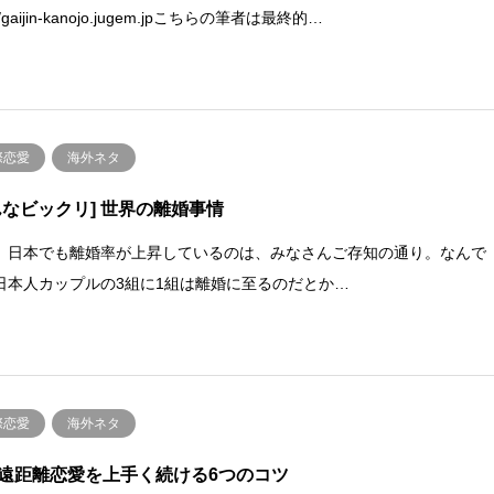
://gaijin-kanojo.jugem.jpこちらの筆者は最終的…
際恋愛
海外ネタ
んなビックリ] 世界の離婚事情
、日本でも離婚率が上昇しているのは、みなさんご存知の通り。なんで
日本人カップルの3組に1組は離婚に至るのだとか…
際恋愛
海外ネタ
遠距離恋愛を上手く続ける6つのコツ