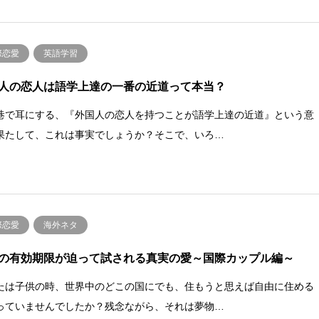
際恋愛
英語学習
人の恋人は語学上達の一番の近道って本当？
巷で耳にする、『外国人の恋人を持つことが語学上達の近道』という意
果たして、これは事実でしょうか？そこで、いろ…
際恋愛
海外ネタ
の有効期限が迫って試される真実の愛～国際カップル編～
たは子供の時、世界中のどこの国にでも、住もうと思えば自由に住める
っていませんでしたか？残念ながら、それは夢物…