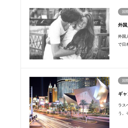
国
外国
外国
で日
国
ギャ
ラス
う。