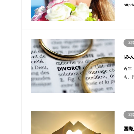
http
国
[み
近年
も、
国
国際