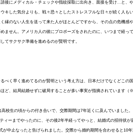
申請後にメディカル・チェックや指紋採取に出向き、面接を受け…と、
キウキした気分よりも、戦々恐々としたストレスフルな日々が続く人も
たく縁のない人生を送って来た人がほとんどですから、その点の危機感
否めません。アメリカ人の彼にプロポーズをされたのに、いつまで経っ
明してサクサク準備を進めるのが賢明です。
なるべく早く進めてるのが賢明という考え方は、日本だけでなくどこの
ほど、結局結婚せずに破局することが多い事実が指摘されています（※
は高校生の頃からの付き合いで、交際期間は7年近くに及んでいました。
ーティーまでやったのに、その後2年半経ってやっと、結婚式の招待状が
式が中止なったと告げられました。交際から婚約期間を合わせると10年