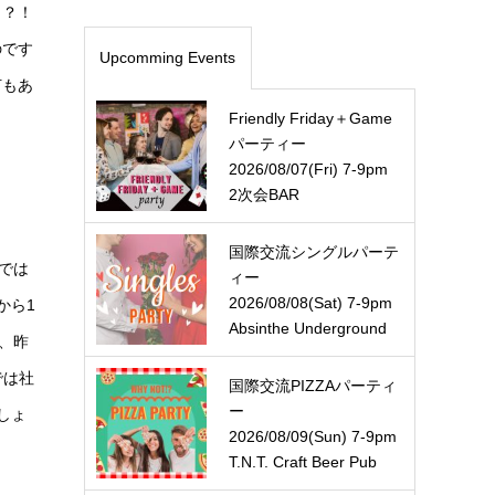
う？！
のです
Upcomming Events
何もあ
Friendly Friday＋Game
パーティー
2026/08/07(Fri) 7-9pm
2次会BAR
国際交流シングルパーテ
では
ィー
2026/08/08(Sat) 7-9pm
から1
Absinthe Underground
は、昨
では社
国際交流PIZZAパーティ
ー
しょ
2026/08/09(Sun) 7-9pm
T.N.T. Craft Beer Pub