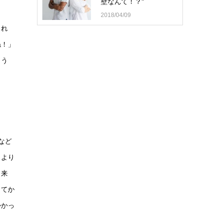
壁なんて！？"
2018/04/09
され
ね！」
ょう
など
もより
出来
してか
かかっ