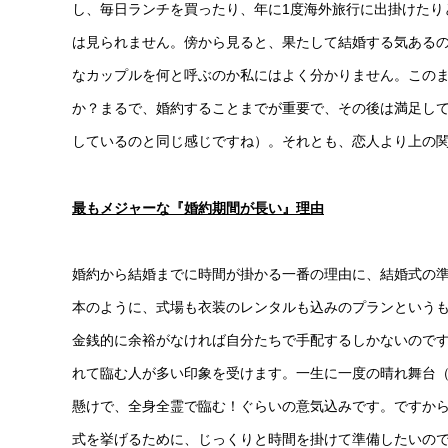
し、毎日ランチを買ったり、年に1度海外旅行に出掛けたり
は見られません。傍から見ると、果たして結婚する気ある
なカップルを何と呼ぶのか私にはよく分かりません。この
か？まるで、婚約することまでが重要で、その後は満足し
しているのと同じ感じですね）。それとも、恋人より上の
最もメジャーな『婚約期間が長い』理由
婚約から結婚までに時間が掛かる一番の理由に、結婚式の
本のように、式場も衣装のレンタルも込みのプランという
金銭的に余裕がなければ自分たちで手配するしかないので
れて臨む人が多い印象を受けます。一生に一度の晴れ舞台（
懸けで、全身全霊で臨む！ぐらいの意気込みです。ですか
式を挙げるために、じっくりと時間を掛けて準備したいの