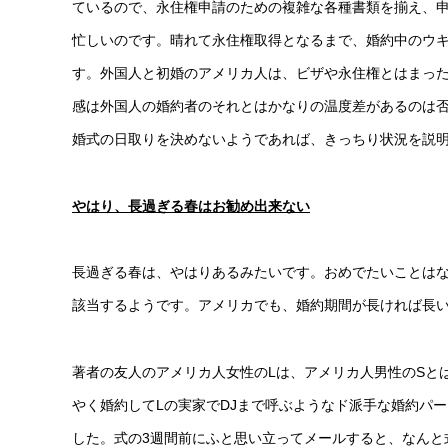
ているので、永住権申請のための複雑な各種書類を揃え、
忙しいのです。晴れて永住権取得となるまで、婚約中のウ
す。外国人と初婚のアメリカ人は、ビザや永住権とはまっ
感は外国人の婚約者のそれとはかなりの温度差があるのは
婚式の日取りを決めないようであれば、きっちり状況を説
やはり、長過ぎる春はお勧め出来ない
長過ぎる春は、やはりあるみたいです。おめでたいことは
該当するようです。アメリカでも、婚約期間が長ければ長い
著者の友人のアメリカ人女性のLは、アメリカ人男性のSと
やく婚約してLの実家でDJまで呼ぶようなド派手な婚約パ
した。式の3週間前にふと思い立ってメールすると、なんと