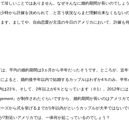
して珍しいことではありません。なぜそんなに婚約期間が長いのでしょ
幼少時から許嫁を決められて…と言う状況ならまだ理解出来なくもない
ります。ましてや、自由恋愛が主流の今日のアメリカにおいて、許嫁も
ては、平均の婚約期間は3ヵ月から半年だったそうです。ところが、近年
によると、婚約後半年以内で結婚するカップルはわずか4％のみ。半年
内は23％。そして、2年以上が6％となっています（※1）。2012年に
f Engagement』が制作されたぐらいですから、婚約期間が長いのはアメリカ
ーズから式を挙げるまでが1年以内がというカップルが大半ではないで
が7割近いアメリカでは、一体何が起こっているのでしょう？