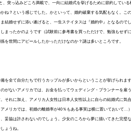
と、突っ込みどころ満載で、一向に結婚式を挙げるために節約している
のかね？という感じでした。かといって、婚約破棄する気配もなく。こ
まま結婚せずに添い遂げると、一生ステイタスは『婚約中』となるので
てしまったかのようです（試験前に参考書を買っただけで、勉強もせず
関係を世間にアピールしたかっただけなのか？謎は多いところです。
準備を全て自分たちで行うカップルが多いからということが挙げられま
ものがないアメリカでは、お金を払ってウェディング・プランナーを雇
す。それに加え、アメリカ人女性は日本人女性以上に自らの結婚式に気
アメリカでは、初婚の離婚率が40％もある事実は横に置いておいて…
ら、妥協は許されないのでしょう。少女のころから夢に描いてきた完璧
でしょうね。