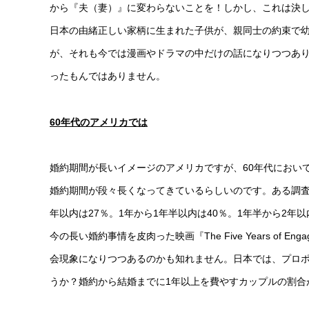
から『夫（妻）』に変わらないことを！しかし、これは決
日本の由緒正しい家柄に生まれた子供が、親同士の約束で
が、それも今では漫画やドラマの中だけの話になりつつあ
ったもんではありません。
60
年代のアメリカでは
婚約期間が長いイメージのアメリカですが、60年代におい
婚約期間が段々長くなってきているらしいのです。ある調査
年以内は27％。1年から1年半以内は40％。1年半から2年以
今の長い婚約事情を皮肉った映画『The Five Years o
会現象になりつつあるのかも知れません。日本では、プロポ
うか？婚約から結婚までに1年以上を費やすカップルの割合