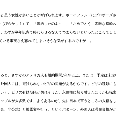
いと思う女性が多いことが挙げられます。ボーイフレンドにプロポーズ
せ（びらかし？）て、「婚約したのよ～！」「おめでとう！素敵な指輪
を、わずか半年以内で終わらせるなんてつまらないといったところでし
ている事実さえ忘れてしまいそうな気がするのですが…。
ると、さすがのアメリカ人も婚約期間が1年以上、または、予定は未定
す外国人には、避けられないビザの問題があるからです。ビザの種類に
ない）、ビザの有効期限が切れそうだ、永住権に切り替えたほうが転職
カップルが大多数です。よくあるのが、先に日本で言うところの入籍を
場合、非公式）と披露宴を行う、というパターン。外国人は滞在資格が