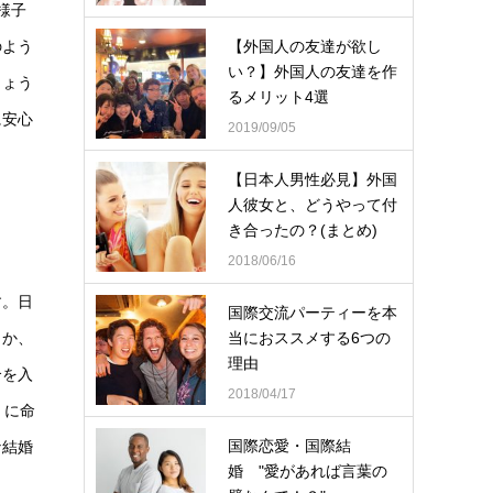
様子
【外国人の友達が欲し
のよう
い？】外国人の友達を作
しょう
るメリット4選
に安心
2019/09/05
【日本人男性必見】外国
人彼女と、どうやって付
き合ったの？(まとめ)
2018/06/16
す。日
国際交流パーティーを本
当におススメする6つの
うか、
理由
合を入
2018/04/17
）に命
国際恋愛・国際結
な結婚
婚 "愛があれば言葉の