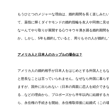
もうひとつのメジャーな理由は、婚約期間を長く楽しみた
て、薬指に輝くダイヤモンドの婚約指輪を友人や同僚に見
なーんてやり取りが展開する心ウキウキ沸き踊る婚約期間
か。しかし、5年も婚約していると、周りもその人が婚約し
アメリカ人と日本人のカップルの場合は？
アメリカ人の婚約相手が日本人をはじめとする外国人ともな
と悠長なことは言っていられません。なぜなら外国に暮ら
ますが、国外に出られない（日本の両親に恋人を紹介でき
る…などの理由から、プロポーズから半年以内に結婚する
ら、永住権の手続きを開始、永住権取得後に結婚式（この