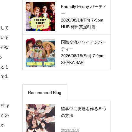
Friendly Friday パーティ
ー
2026/08/14(Fri) 7-9pm
HUB 梅田茶屋町店
慮して
でいる
国際交流ハワイアンパー
要がな
ティー
2026/08/15(Sat) 7-9pm
ッ
SHAKA BAR
人とも
まで出
Recommend Blog
が生ま
留学中に友達を作る５つ
ったの
の方法
しか
2023/12/19