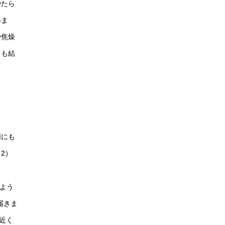
やたら
いま
や焦燥
ても結
国にも
2）
よう
届きま
近く