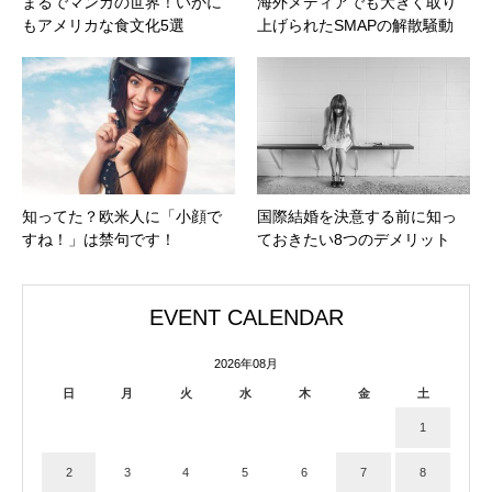
まるでマンガの世界！いかに
海外メディアでも大きく取り
もアメリカな食文化5選
上げられたSMAPの解散騒動
知ってた？欧米人に「小顔で
国際結婚を決意する前に知っ
すね！」は禁句です！
ておきたい8つのデメリット
EVENT CALENDAR
2026年08月
日
月
火
水
木
金
土
1
2
3
4
5
6
7
8