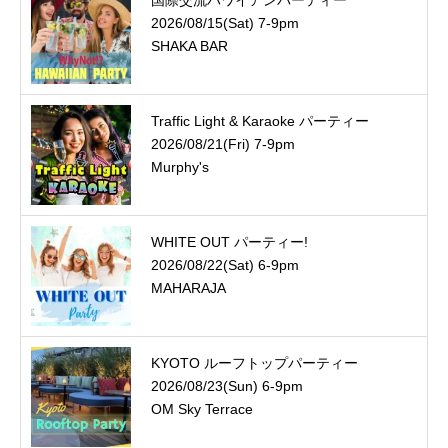
2026/08/15(Sat) 7-9pm
SHAKA BAR
Traffic Light & Karaoke パーティー
2026/08/21(Fri) 7-9pm
Murphy's
WHITE OUT パーティー!
2026/08/22(Sat) 6-9pm
MAHARAJA
KYOTO ルーフトップパーティー
2026/08/23(Sun) 6-9pm
OM Sky Terrace