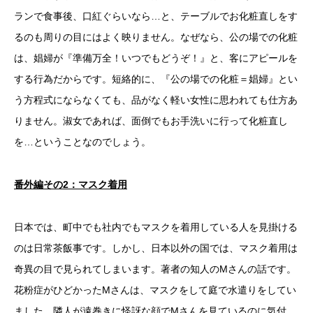
ランで食事後、口紅ぐらいなら…と、テーブルでお化粧直しをす
るのも周りの目にはよく映りません。なぜなら、公の場での化粧
は、娼婦が『準備万全！いつでもどうぞ！』と、客にアピールを
する行為だからです。短絡的に、『公の場での化粧＝娼婦』とい
う方程式にならなくても、品がなく軽い女性に思われても仕方あ
りません。淑女であれば、面倒でもお手洗いに行って化粧直し
を…ということなのでしょう。
番外編その2
：マスク着用
日本では、町中でも社内でもマスクを着用している人を見掛ける
のは日常茶飯事です。しかし、日本以外の国では、マスク着用は
奇異の目で見られてしまいます。著者の知人のMさんの話です。
花粉症がひどかったMさんは、マスクをして庭で水遣りをしてい
ました。隣人が遠巻きに怪訝な顔でMさんを見ているのに気付