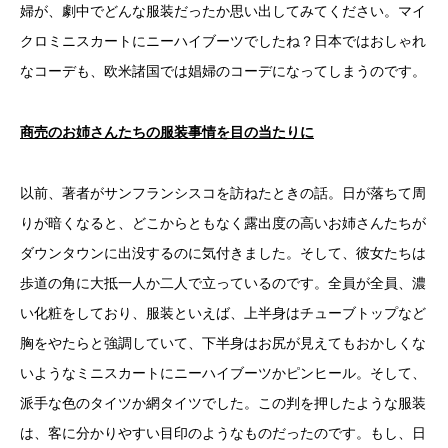
婦が、劇中でどんな服装だったか思い出してみてください。マイ
クロミニスカートにニーハイブーツでしたね？日本ではおしゃれ
なコーデも、欧米諸国では娼婦のコーデになってしまうのです。
商売のお姉さんたちの服装事情を目の当たりに
以前、著者がサンフランシスコを訪ねたときの話。日が落ちて周
りが暗くなると、どこからともなく露出度の高いお姉さんたちが
ダウンタウンに出没するのに気付きました。そして、彼女たちは
歩道の角に大抵一人か二人で立っているのです。全員が全員、濃
い化粧をしており、服装といえば、上半身はチューブトップなど
胸をやたらと強調していて、下半身はお尻が見えてもおかしくな
いようなミニスカートにニーハイブーツかピンヒール。そして、
派手な色のタイツか網タイツでした。この判を押したような服装
は、客に分かりやすい目印のようなものだったのです。もし、日