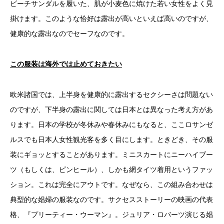
ビーチサンダルを履いた、肌が小麦色に焼けた若い女性をよく見
掛けます。このような恰好は露出が高いといえば高いのですが、
健康的な露出なのでセーフなのです。
この服装は海外では止めておきたい
欧米諸国では、上半身を健康的に露出するセクシーさは問題ない
のですが、下半身の露出に関しては日本とは異なった考え方があ
ります。日本の学校が冬休みや春休みにもなると、ここロサンゼ
ルスでも日本人女性観光客を多く目にします。ときどき、その服
装にギョッとすることがあります。ミニスカートにニーハイブー
ツ（もしくは、ピンヒール）、しかも網タイツ着用というファッ
ション。これは完全にアウトです。なぜなら、この組み合わせは
典型的な娼婦の服装なのです。サクセスストーリーの映画の代表
格、『プリーティー・ウーマン』。ジュリア・ロバーツ演じる娼