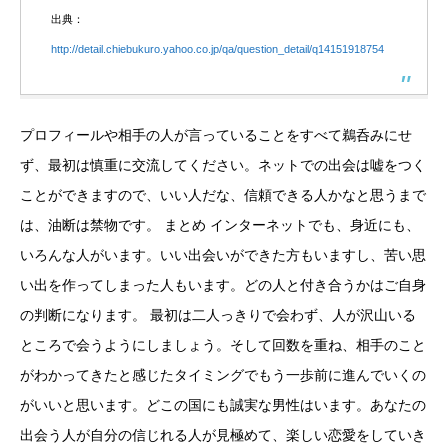
出典：
http://detail.chiebukuro.yahoo.co.jp/qa/question_detail/q14151918754
プロフィールや相手の人が言っていることをすべて鵜呑みにせ
ず、最初は慎重に交流してください。ネットでの出会は嘘をつく
ことができますので、いい人だな、信頼できる人かなと思うまで
は、油断は禁物です。 まとめ インターネットでも、身近にも、
いろんな人がいます。いい出会いができた方もいますし、苦い思
い出を作ってしまった人もいます。どの人と付き合うかはご自身
の判断になります。 最初は二人っきりで会わず、人が沢山いる
ところで会うようにしましょう。そして回数を重ね、相手のこと
がわかってきたと感じたタイミングでもう一歩前に進んでいくの
がいいと思います。どこの国にも誠実な男性はいます。あなたの
出会う人が自分の信じれる人が見極めて、楽しい恋愛をしていき