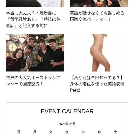
本当に大丈夫？：履歴書に
英語が話せなくても楽しめる
『留学経験あり』『特技は英
国際交流パーティー！
会話』と記入する前に！
神戸の大人気オーストラリア
【あなたは全部知ってる？】
ンバーで国際交流！
身体の部位を使った英語表現
Part2
EVENT CALENDAR
2026年08月
日
月
火
水
木
金
土