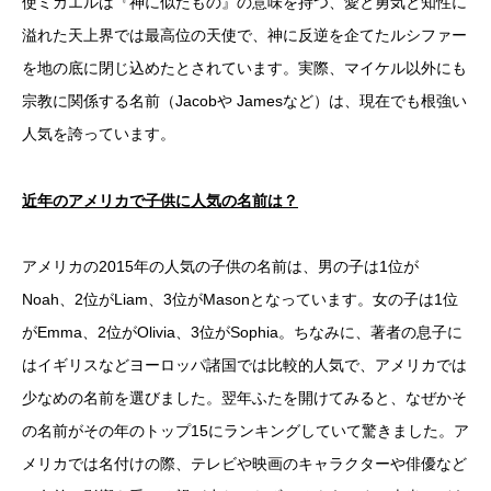
使ミカエルは『神に似たもの』の意味を持つ、愛と勇気と知性に
溢れた天上界では最高位の天使で、神に反逆を企てたルシファー
を地の底に閉じ込めたとされています。実際、マイケル以外にも
宗教に関係する名前（Jacobや Jamesなど）は、現在でも根強い
人気を誇っています。
近年のアメリカで子供に人気の名前は？
アメリカの2015年の人気の子供の名前は、男の子は1位が
Noah、2位がLiam、3位がMasonとなっています。女の子は1位
がEmma、2位がOlivia、3位がSophia。ちなみに、著者の息子に
はイギリスなどヨーロッパ諸国では比較的人気で、アメリカでは
少なめの名前を選びました。翌年ふたを開けてみると、なぜかそ
の名前がその年のトップ15にランキングしていて驚きました。ア
メリカでは名付けの際、テレビや映画のキャラクターや俳優など