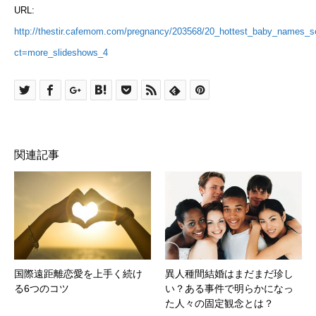
URL:
http://thestir.cafemom.com/pregnancy/203568/20_hottest_baby_names_s
ct=more_slideshows_4
関連記事
国際遠距離恋愛を上手く続け
異人種間結婚はまだまだ珍し
る6つのコツ
い？ある事件で明らかになっ
た人々の固定観念とは？