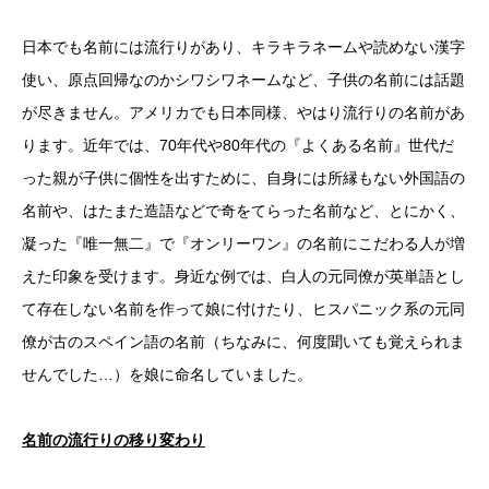
日本でも名前には流行りがあり、キラキラネームや読めない漢字
使い、原点回帰なのかシワシワネームなど、子供の名前には話題
が尽きません。アメリカでも日本同様、やはり流行りの名前があ
ります。近年では、70年代や80年代の『よくある名前』世代だ
った親が子供に個性を出すために、自身には所縁もない外国語の
名前や、はたまた造語などで奇をてらった名前など、とにかく、
凝った『唯一無二』で『オンリーワン』の名前にこだわる人が増
えた印象を受けます。身近な例では、白人の元同僚が英単語とし
て存在しない名前を作って娘に付けたり、ヒスパニック系の元同
僚が古のスペイン語の名前（ちなみに、何度聞いても覚えられま
せんでした…）を娘に命名していました。
名前の流行りの移り変わり