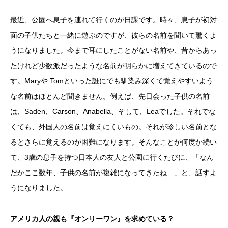
最近、公園へ息子を連れて行くのが日課です。時々、息子が初対
面の子供たちと一緒に遊ぶのですが、彼らの名前を聞いて驚くよ
うになりました。今まで耳にしたことがない名前や、昔からあっ
たけれど少数派だったような名前が明らかに増えてきているので
す。Maryや Tomといった誰にでも馴染み深くて覚えやすいよう
な名前はほとんど聞きません。例えば、先日会った子供の名前
は、Saden、Carson、Anabella、そして、Leaでした。それでな
くても、外国人の名前は覚えにくいもの。それが珍しい名前とな
るとさらに覚えるのが困難になります。そんなことが何度か続い
て、3歳の息子を持つ日本人の友人と公園に行くたびに、「なん
だかここ数年、子供の名前が複雑になってきたね…」と、話すよ
うになりました。
アメリカ人の親も『オンリーワン』を求めている？