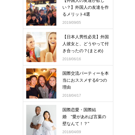
【外国人の友達が欲し
い？】外国人の友達を作
るメリット4選
2019/09/05
【日本人男性必見】外国
人彼女と、どうやって付
き合ったの？(まとめ)
2018/06/16
国際交流パーティーを本
当におススメする6つの
理由
2018/04/17
国際恋愛・国際結
婚 "愛があれば言葉の
壁なんて！？"
2018/04/09