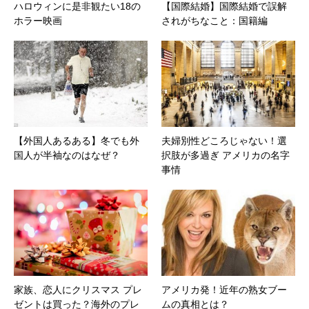
ハロウィンに是非観たい18の
【国際結婚】国際結婚で誤解
ホラー映画
されがちなこと：国籍編
【外国人あるある】冬でも外
夫婦別性どころじゃない！選
国人が半袖なのはなぜ？
択肢が多過ぎ アメリカの名字
事情
家族、恋人にクリスマス プレ
アメリカ発！近年の熟女ブー
ゼントは買った？海外のプレ
ムの真相とは？