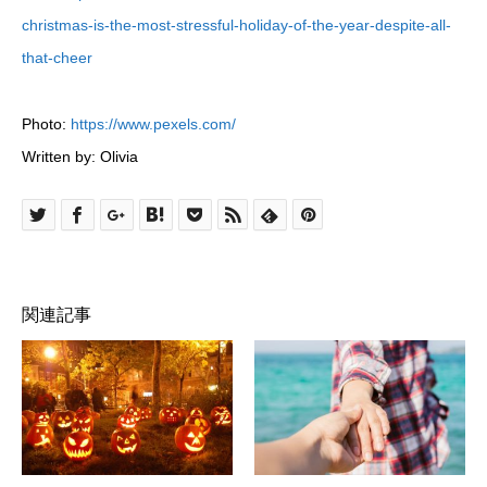
christmas-is-the-most-stressful-holiday-of-the-year-despite-all-
that-cheer
Photo:
https://www.pexels.com/
Written by: Olivia
関連記事