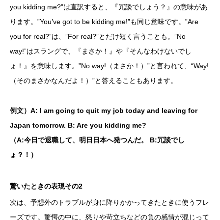
you kidding me?”は直訳すると、『冗談でしょう？』の意味があ
ります。”You’ve got to be kidding me!”も同じ意味です。”Are
you for real?”は、”For real?”とだけ短く言うことも。”No
way!”はスラングで、『まさか！』や『そんなわけないでし
ょ！』を意味します。”No way!（まさか！）”と言われて、“Way!
（そのまさかなんだよ！）”と答えることもあります。
例文）A: I am going to quit my job today and leaving for
Japan tomorrow. B: Are you kidding me?
（A:今日で退職して、明日日本へ発つんだ。 B:冗談でし
ょ？！）
驚いたときの表現その2
次は、予想外のトラブルが身に降りかかってきたときに使うフレ
ーズです。驚愕の中に、怒りや苛立ちなどの負の感情が混じって