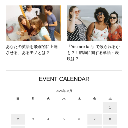
あなたの英語を飛躍的に上達
『You are fat!』で殴られるか
させる、あるモノとは？
も？！肥満に関する単語・表
現は？
EVENT CALENDAR
2026年08月
日
月
火
水
木
金
土
1
2
3
4
5
6
7
8