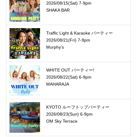
2026/08/15(Sat) 7-9pm
SHAKA BAR
Traffic Light & Karaoke パーティー
2026/08/21(Fri) 7-9pm
Murphy's
WHITE OUT パーティー!
2026/08/22(Sat) 6-9pm
MAHARAJA
KYOTO ルーフトップパーティー
2026/08/23(Sun) 6-9pm
OM Sky Terrace