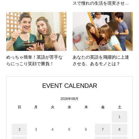
スで憧れの生活を現実させ…
めっちゃ簡単！英語が苦手な
あなたの英語を飛躍的に上達
らにっこり笑顔で勝負！
させる、あるモノとは？
EVENT CALENDAR
2026年08月
日
月
火
水
木
金
土
1
2
3
4
5
6
7
8