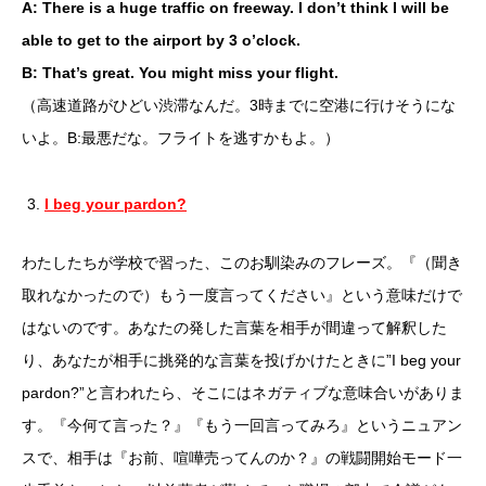
A: There is a huge traffic on freeway. I don’t think I will be
able to get to the airport by 3 o’clock.
B: That’s great. You might miss your flight.
（高速道路がひどい渋滞なんだ。3時までに空港に行けそうにな
いよ。B:最悪だな。フライトを逃すかもよ。）
I beg your pardon?
わたしたちが学校で習った、このお馴染みのフレーズ。『（聞き
取れなかったので）もう一度言ってください』という意味だけで
はないのです。あなたの発した言葉を相手が間違って解釈した
り、あなたが相手に挑発的な言葉を投げかけたときに”I beg your
pardon?”と言われたら、そこにはネガティブな意味合いがありま
す。『今何て言った？』『もう一回言ってみろ』というニュアン
スで、相手は『お前、喧嘩売ってんのか？』の戦闘開始モード一