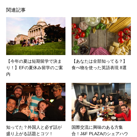
関連記事
【今年の夏は短期留学で決ま
【あなたは全部知ってる？】
り！】EFの夏休み留学のご案
食べ物を使った英語表現 8選
内
知ってた？外国人と必ず話が
国際交流に興味のある方集
盛り上がる話題とコツ！
合！J&F PLAZAのシェアハウ