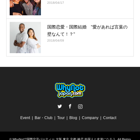
2018/04/17
国際恋愛・国際結婚 "愛があれば言葉の
壁なんて！？"
2018/04/09
Twitter
Facebook
Instagram
Event
Bar・Club
Tour
Blog
Company
Contact
©
WhyNot!?国際交流パーティー 大阪 東京 京都 神戸 外国人と友達になろう
. All Rights