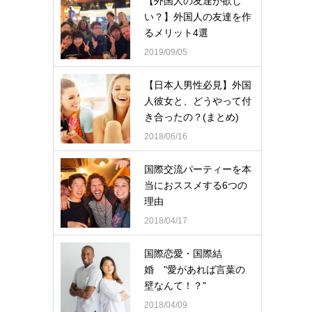
【外国人の友達が欲し
い？】外国人の友達を作
るメリット4選
2019/09/05
【日本人男性必見】外国
人彼女と、どうやって付
き合ったの？(まとめ)
2018/06/16
国際交流パーティーを本
当におススメする6つの
理由
2018/04/17
国際恋愛・国際結
婚 "愛があれば言葉の
壁なんて！？"
2018/04/09