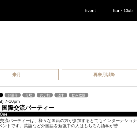
Event
Bar・Club
来月
再来月以降
橋
お洒落
分煙
女子割
週末
飲み放題
at) 7-10pm
!? 国際交流パーティー
 One
!?国際交流パーティーは、様々な国籍の方が参加するとてもインターナショ
ベントです。英語など外国語を勉強中の人はもちろん語学が苦...