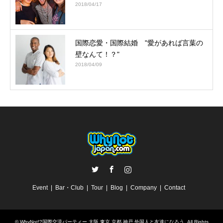
2018/04/17
国際恋愛・国際結婚 "愛があれば言葉の
壁なんて！？"
2018/04/09
Twitter
Facebook
Instagram
Event
Bar・Club
Tour
Blog
Company
Contact
©
WhyNot!?国際交流パーティー 大阪 東京 京都 神戸 外国人と友達になろう
. All Rights