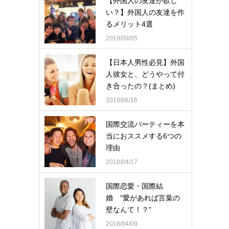
【外国人の友達が欲し
い？】外国人の友達を作
るメリット4選
2019/09/05
【日本人男性必見】外国
人彼女と、どうやって付
き合ったの？(まとめ)
2018/06/16
国際交流パーティーを本
当におススメする6つの
理由
2018/04/17
国際恋愛・国際結
婚 "愛があれば言葉の
壁なんて！？"
2018/04/09