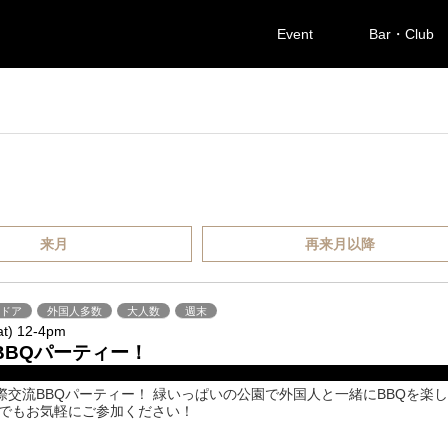
Event
Bar・Club
来月
再来月以降
トドア
外国人多数
大人数
週末
at) 12-4pm
BBQパーティー！
際交流BBQパーティー！ 緑いっぱいの公園で外国人と一緒にBBQを楽
人でもお気軽にご参加ください！