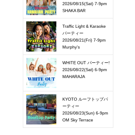
2026/08/15(Sat) 7-9pm
SHAKA BAR
Traffic Light & Karaoke
パーティー
2026/08/21(Fri) 7-9pm
Murphy's
WHITE OUT パーティー!
2026/08/22(Sat) 6-9pm
MAHARAJA
KYOTO ルーフトップパ
ーティー
2026/08/23(Sun) 6-9pm
OM Sky Terrace