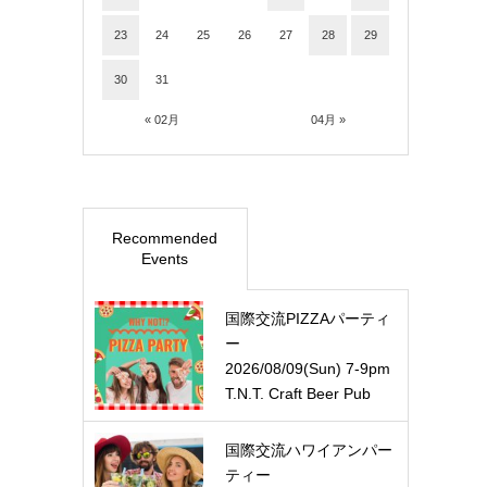
23
24
25
26
27
28
29
30
31
« 02月
04月 »
Recommended
Events
国際交流PIZZAパーティ
ー
2026/08/09(Sun) 7-9pm
T.N.T. Craft Beer Pub
国際交流ハワイアンパー
ティー