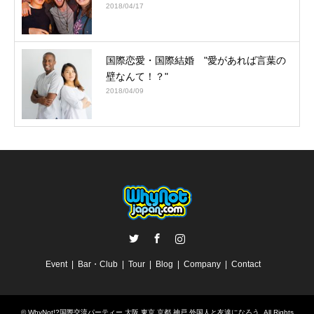
2018/04/17
国際恋愛・国際結婚 "愛があれば言葉の
壁なんて！？"
2018/04/09
Twitter
Facebook
Instagram
Event
Bar・Club
Tour
Blog
Company
Contact
©
WhyNot!?国際交流パーティー 大阪 東京 京都 神戸 外国人と友達になろう
. All Rights