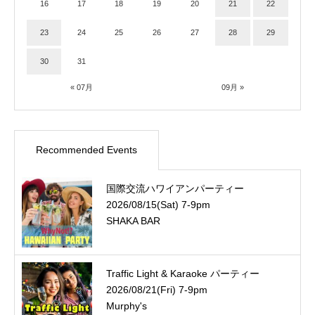
16
17
18
19
20
21
22
23
24
25
26
27
28
29
30
31
« 07月
09月 »
Recommended Events
国際交流ハワイアンパーティー
2026/08/15(Sat) 7-9pm
SHAKA BAR
Traffic Light & Karaoke パーティー
2026/08/21(Fri) 7-9pm
Murphy's