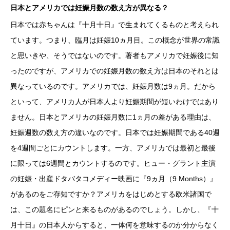
日本とアメリカでは妊娠月数の数え方が異なる？
日本では赤ちゃんは『十月十日』で生まれてくるものと考えられ
ています。つまり、臨月は妊娠10ヵ月目。この概念が世界の常識
と思いきや、そうではないのです。著者もアメリカで妊娠後に知
ったのですが、アメリカでの妊娠月数の数え方は日本のそれとは
異なっているのです。アメリカでは、妊娠月数は9ヵ月。だから
といって、アメリカ人が日本人より妊娠期間が短いわけではあり
ません。日本とアメリカの妊娠月数に1ヵ月の差がある理由は、
妊娠週数の数え方の違いなのです。日本では妊娠期間である40週
を4週間ごとにカウントします。一方、アメリカでは最初と最後
に限っては6週間とカウントするのです。ヒュー・グラント主演
の妊娠・出産ドタバタコメディー映画に『9ヵ月（9 Months）』
があるのをご存知ですか？アメリカをはじめとする欧米諸国で
は、この題名にピンと来るものがあるのでしょう。しかし、『十
月十日』の日本人からすると、一体何を意味するのか分からなく