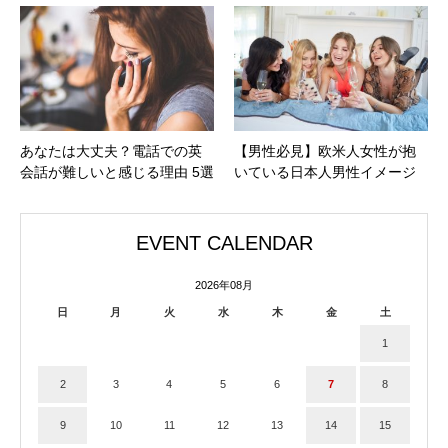
あなたは大丈夫？電話での英
【男性必見】欧米人女性が抱
会話が難しいと感じる理由 5選
いている日本人男性イメージ
EVENT CALENDAR
2026年08月
日
月
火
水
木
金
土
1
2
3
4
5
6
7
8
9
10
11
12
13
14
15