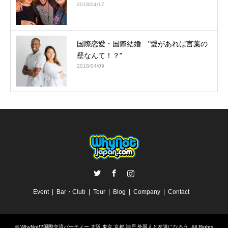
2018/04/17
国際恋愛・国際結婚 "愛があれば言葉の
壁なんて！？"
2018/04/09
Twitter
Facebook
Instagram
Event
Bar・Club
Tour
Blog
Company
Contact
©
WhyNot!?国際交流パーティー 大阪 東京 京都 神戸 外国人と友達になろう
. All Rights