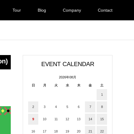
Tour
Blog
Company
Contact
on)
EVENT CALENDAR
2026年08月
日
月
火
水
木
金
土
1
2
3
4
5
6
7
8
9
10
11
12
13
14
15
16
17
18
19
20
21
22