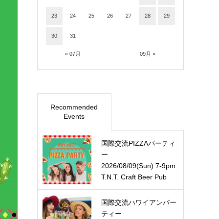
23
24
25
26
27
28
29
30
31
« 07月
09月 »
Recommended
Events
国際交流PIZZAパーティ
ー
2026/08/09(Sun) 7-9pm
T.N.T. Craft Beer Pub
国際交流ハワイアンパー
ティー