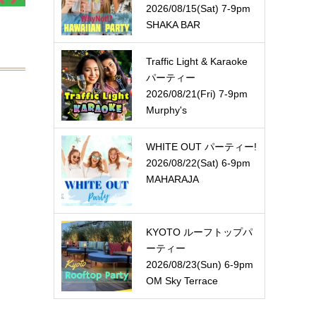
2026/08/15(Sat) 7-9pm
SHAKA BAR
Traffic Light & Karaoke
パーティー
2026/08/21(Fri) 7-9pm
Murphy's
WHITE OUT パーティー!
2026/08/22(Sat) 6-9pm
MAHARAJA
KYOTO ルーフトップパ
ーティー
2026/08/23(Sun) 6-9pm
OM Sky Terrace