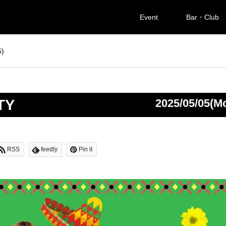
Event
Bar・Club
)
TY
2025/05/05(M
RSS
feedly
Pin it