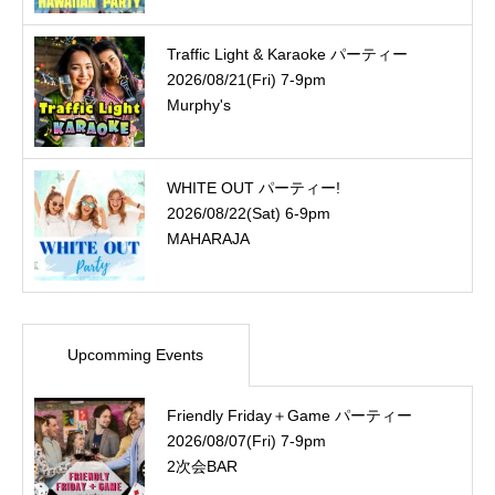
Traffic Light & Karaoke パーティー
2026/08/21(Fri) 7-9pm
Murphy's
WHITE OUT パーティー!
2026/08/22(Sat) 6-9pm
MAHARAJA
Upcomming Events
Friendly Friday＋Game パーティー
2026/08/07(Fri) 7-9pm
2次会BAR