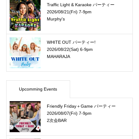
Traffic Light & Karaoke パーティー
2026/08/21(Fri) 7-9pm
Murphy's
WHITE OUT パーティー!
2026/08/22(Sat) 6-9pm
MAHARAJA
Upcomming Events
Friendly Friday＋Game パーティー
2026/08/07(Fri) 7-9pm
2次会BAR