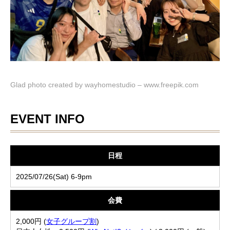
Glad photo created by wayhomestudio – www.freepik.com
EVENT INFO
日程
2025/07/26(Sat) 6-9pm
会費
2,000円 (
女子グループ割
)