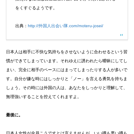
をくすぐるようです。
出典：
http://外国人出会い隊.com/moteru-josei/
日本人は相手に不快な気持ちをさせないように合わせるという習
慣ができてしまっています。それゆえに誘われたら曖昧にしてし
まい、完全に相手のペースにはまってしまったりする人が多いで
す。自分が嫌な時にはしっかりと「ノー」を言える勇気を持ちま
しょう。その時には外国の人は、あなたをしっかりと理解して、
無理強いすることを控えてくれますよ。
最後に。
日本人女性が全員こうですとは言えませんが、いい噂も悪い噂も