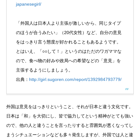
japanesegirl/
「外国人は日本人より主張が激しいから、同じタイプ
のほうが合うみたい」（20代女性）など、自分の意見
をはっきり言う態度が好かれることもあるようです。
とはいえ、「○○して！」というのはただのワガママな
ので、食べ物の好みや政局への希望などの「意見」を
主張するようにしましょう。
出典：
http://girl.sugoren.com/report/1392984793779/
外国は意見をはっきりということ、それが日本と違う文化です。
日本は「和」を大切にし、皆で協力してという精神がとても強い
ので、他の人と違うことを言ったりすると雰囲気が悪くなってし
まうシチュエーションなども多々発生しますが、外国では人と違