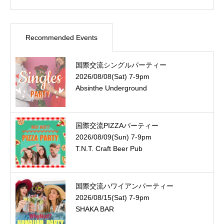
Recommended Events
国際交流シングルパーティー
2026/08/08(Sat) 7-9pm
Absinthe Underground
国際交流PIZZAパーティー
2026/08/09(Sun) 7-9pm
T.N.T. Craft Beer Pub
国際交流ハワイアンパーティー
2026/08/15(Sat) 7-9pm
SHAKA BAR