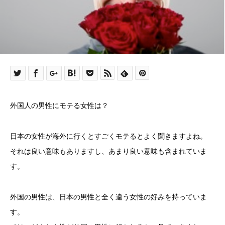
外国人の男性にモテる女性は？
日本の女性が海外に行くとすごくモテるとよく聞きますよね。
それは良い意味もありますし、あまり良い意味も含まれていま
す。
外国の男性は、日本の男性と全く違う女性の好みを持っていま
す。