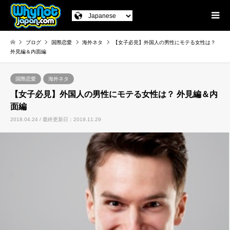
ブログ
国際恋愛
海外ネタ
【女子必見】外国人の男性にモテる女性は？
外見編＆内面編
国際恋愛
海外ネタ
【女子必見】外国人の男性にモテる女性は？ 外見編＆内
面編
2018.04.24 / 最終更新日：2019.11.29