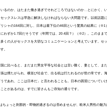
ているのか、はたまた働き過ぎでそれどころではないのか…とにかく、
、セックスレスは早急に解決しなければならない大問題です。以前話題
リシャの164回に対し、日本は最下位の46回という驚異の結果に（※1
わずか1.7回だそうです（年間では、20.4回？）（※2）。このまま
は多くの人がセックスを大切なコミュニケーションと考えています。セ
です。
諸国に比べると、まだまだ男女平等な社会とは言い難く、妻として、ま
主張は煙たがられ、横並び社会で、出る杭は打たれるのが世の常です。
どうであれ、ここは日本だ」と言われることも。日本の因習についてい
ることがあるのは、すでに皆さんもご存知の通りです。
はちょっと刹那的・即物的過ぎるのは否めませんが、欧米人男性の魅力