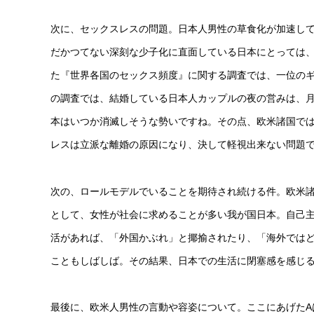
次に、セックスレスの問題。日本人男性の草食化が加速し
だかつてない深刻な少子化に直面している日本にとっては
た『世界各国のセックス頻度』に関する調査では、一位のギ
の調査では、結婚している日本人カップルの夜の営みは、月に
本はいつか消滅しそうな勢いですね。その点、欧米諸国で
レスは立派な離婚の原因になり、決して軽視出来ない問題
次の、ロールモデルでいることを期待され続ける件。欧米
として、女性が社会に求めることが多い我が国日本。自己
活があれば、「外国かぶれ」と揶揄されたり、「海外では
こともしばしば。その結果、日本での生活に閉塞感を感じ
最後に、欧米人男性の言動や容姿について。ここにあげたA