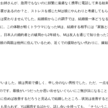
やお姉さんが、急用でもないのに頻繁に遠慮なく携帯に電話して来る始
必要があるのか？と、ストレスを感じたMは彼にやんわりと考慮しても
スは変わりませんでした。結婚前からこの調子では、結婚後一体どうな
とに。この体験が軽くトラウマになったMは、結婚する相手には『家族と
。日本人の婚約者との破局から2年経ち、Mは友人を通じて知り合った
。彼の両親は他州に住んでいるため、近くでの援助がない代わりに、嫁
がいました。彼は男前で優しく、申し分のない男性でした。ただ、一点
のです。最後がいつだったか思い出せないぐらいにご無沙汰になること
緒に住めば改善するだろうと見込んで結婚したところ…状況は改善する
も見られず、Yは困惑するばかり。話し合いを持っても、「そういうこ