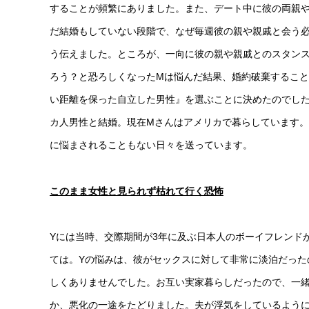
することが頻繁にありました。また、デート中に彼の両親
だ結婚もしていない段階で、なぜ毎週彼の親や親戚と会う
う伝えました。ところが、一向に彼の親や親戚とのスタン
ろう？と恐ろしくなったMは悩んだ結果、婚約破棄するこ
い距離を保った自立した男性』を選ぶことに決めたのでした
カ人男性と結婚。現在Mさんはアメリカで暮らしています
に悩まされることもない日々を送っています。
このまま女性と見られず枯れて行く恐怖
Yには当時、交際期間が3年に及ぶ日本人のボーイフレンド
ては。Yの悩みは、彼がセックスに対して非常に淡泊だった
しくありませんでした。お互い実家暮らしだったので、一
か、悪化の一途をたどりました。夫が浮気をしているように