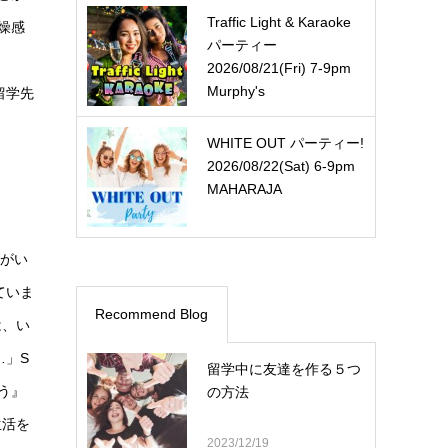
Traffic Light & Karaoke
燥感
パーティー
う
2026/08/21(Fri) 7-9pm
Murphy's
留学先
WHITE OUT パーティー!
2026/08/22(Sat) 6-9pm
MAHARAJA
ドがい
ていま
Recommend Blog
は、い
…」S
留学中に友達を作る５つ
う』
の方法
生活を
2023/12/19