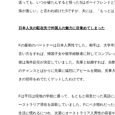
送っても、いつか破たんすると悟ったSはボーイフレンドと
張が激しい」と言われ続けたSですが、夫には、「もっとは
日本人夫の駐在先で外国人の魅力に目覚めてしまった
Fの最初のパートナーは日本人男性でした。相手は、大学卒
言い方をすれば、帰国子女や留学経験者に対してコンプレ
彼は海外赴任が決定していました。先輩と結婚すれば、自動
のチャンスとばかりに先輩に猛烈にアピールを開始。見事大
きの切符をめでたくゲットしたわけです。
Fは平日は現地の学校に通って、もともと得意だった英語に
ーストラリア滞在を謳歌していました。Fにベタ惚れだった
生活に慣れるにつれ、次第にオーストラリア人男性の容姿