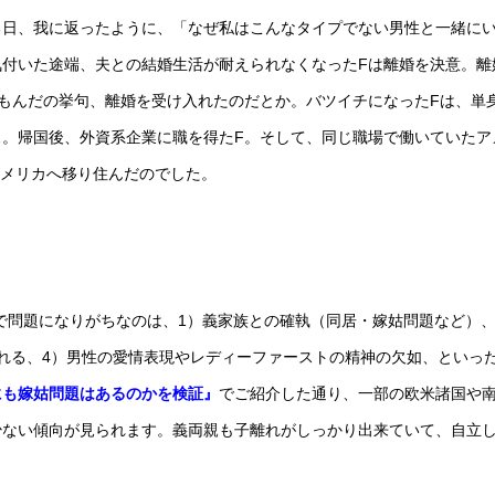
る日、我に返ったように、「なぜ私はこんなタイプでない男性と一緒に
付いた途端、夫との結婚生活が耐えられなくなったFは離婚を決意。離
もんだの挙句、離婚を受け入れたのだとか。バツイチになったFは、単
。帰国後、外資系企業に職を得たF。そして、同じ職場で働いていたア
アメリカへ移り住んだのでした。
で問題になりがちなのは、1）義家族との確執（同居・嫁姑問題など）、
れる、4）男性の愛情表現やレディーファーストの精神の欠如、といっ
にも嫁姑問題はあるのかを検証』
でご紹介した通り、一部の欧米諸国や
少ない傾向が見られます。義両親も子離れがしっかり出来ていて、自立