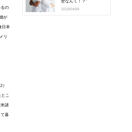
壁なんて！？"
いるの
2018/04/09
婚が
身日本
メリ
2）
たとこ
南米諸
して暮