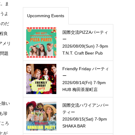
末。ま
らうよ
Upcomming Events
るのだ
国際交流PIZZAパーティ
程良
ー
アメリ
2026/08/09(Sun) 7-9pm
T.N.T. Craft Beer Pub
姑問題
Friendly Friday パーティ
ー
2026/08/14(Fri) 7-9pm
HUB 梅田茶屋町店
を除い
国際交流ハワイアンパー
ティー
も珍
2026/08/15(Sat) 7-9pm
どころ
SHAKA BAR
とが