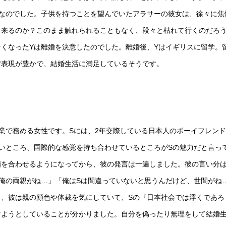
なのでした。子供を持つことを望んでいたアラサーの彼女は、徐々に焦
出来るのか？このまま触れられることもなく、段々と枯れて行くのだろ
くなったYは離婚を決意したのでした。離婚後、Yはイギリスに留学。
情表現が豊かで、結婚生活に満足しているそうです。
業で務める女性です。Sには、2年交際している日本人のボーイフレン
いところ、国際的な感覚を持ち合わせているところがSの魅力だと言っ
顔を合わせるようになってから、彼の発言は一遍しました。彼の言い分
俺の両親がね…」「俺はSは間違っていないと思うんだけど、世間がね
、彼は親の顔色や体裁を気にしていて、Sの『日本社会では浮くであろ
けようとしていることが分かりました。自分を偽ったり無理をして結婚