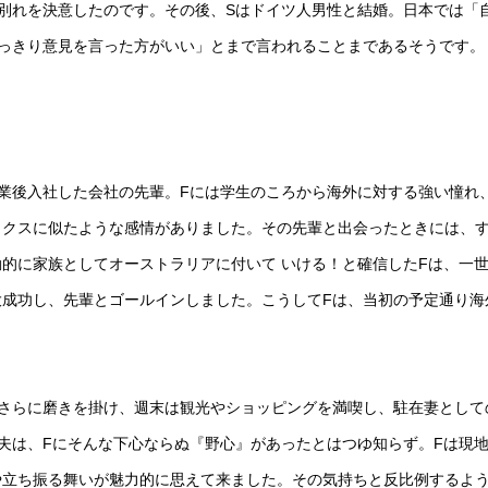
別れを決意したのです。その後、Sはドイツ人男性と結婚。日本では「
っきり意見を言った方がいい」とまで言われることまであるそうです。
業後入社した会社の先輩。Fには学生のころから海外に対する強い憧れ
ックスに似たような感情がありました。その先輩と出会ったときには、
的に家族としてオーストラリアに付いて いける！と確信したFは、一
成功し、先輩とゴールインしました。こうしてFは、当初の予定通り海
さらに磨きを掛け、週末は観光やショッピングを満喫し、駐在妻として
夫は、Fにそんな下心ならぬ『野心』があったとはつゆ知らず。Fは現
や立ち振る舞いが魅力的に思えて来ました。その気持ちと反比例するよ