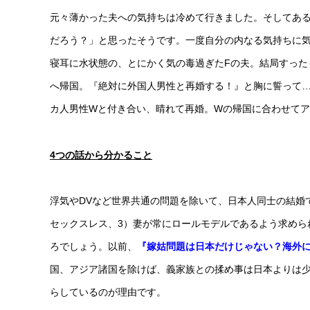
元々薄かった夫への気持ちは冷めて行きました。そしてあ
だろう？」と思ったそうです。一度自分の内なる気持ちに気
寝耳に水状態の、とにかく気の毒過ぎたFの夫。結局すった
へ帰国。『絶対に外国人男性と再婚する！』と胸に誓って…
カ人男性Wと付き合い、晴れて再婚。Wの帰国に合わせて
4
つの話から分かること
浮気やDVなど世界共通の問題を除いて、日本人同士の結婚
セックスレス、3）妻が常にロールモデルであるよう求めら
ろでしょう。以前、
『嫁姑問題は日本だけじゃない？海外
国、アジア諸国を除けば、義家族との揉め事は日本よりは
らしているのが理由です。