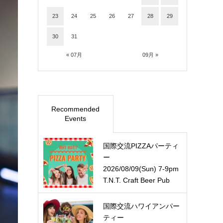
23
24
25
26
27
28
29
30
31
« 07月
09月 »
Recommended
Events
国際交流PIZZAパーティ
ー
2026/08/09(Sun) 7-9pm
T.N.T. Craft Beer Pub
国際交流ハワイアンパー
ティー