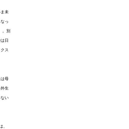
いま未
になっ
）。別
では日
ックス
たは母
海外生
けない
は、