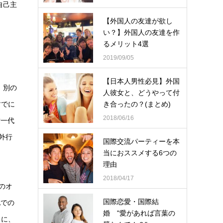
自己主
【外国人の友達が欲し
い？】外国人の友達を作
るメリット4選
2019/09/05
【日本人男性必見】外国
、別の
人彼女と、どうやって付
すでに
き合ったの？(まとめ)
2018/06/16
世一代
外行
国際交流パーティーを本
当におススメする6つの
理由
2018/04/17
のオ
国際恋愛・国際結
地での
婚 "愛があれば言葉の
うに、