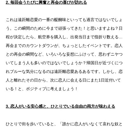
2.
毎回会うたびに興奮と再会の喜びが訪れる
これは遠距離恋愛の一番の醍醐味といっても過言ではないでしょ
う。この瞬間のために今まで頑張ってきた！と思いますよね？日
程が決定したら、航空券を購入し、出発当日まで指折り数える…
再会までのカウントダウンが、ちょっとしたイベントです。恋人
との再会の瞬間など、いろいろな妄想にふけって、思わずニヤつ
いてしまう人も多いのではないでしょうか？帰国日が近づくにつ
れブルーな気分になるのは遠距離恋愛あるあるです。しかし、恋
人と離れたその日から、次に恋人に会える日にまた1日近付いて
いる！と、ポジティブに考えましょう！
3.
恋人がいる安心感と、ひとりでいる自由の両方が味わえる
ひとりで街を歩いていると、「誰かに恋人がいなくて哀れな奴と