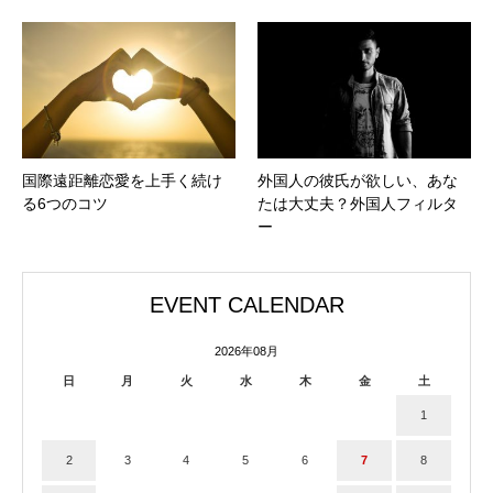
国際遠距離恋愛を上手く続け
外国人の彼氏が欲しい、あな
る6つのコツ
たは大丈夫？外国人フィルタ
ー
EVENT CALENDAR
2026年08月
日
月
火
水
木
金
土
1
2
3
4
5
6
7
8