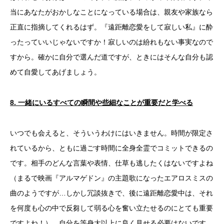
当にあなたがおかしなことになっている場合は、親友や家族なら
正直に指摘してくれるはず。『遠距離恋愛をして寂しい私』に酔
ったっていいじゃないですか！寂しいのは紛れもない事実なので
すから。確かに自分で選んだ道ですが、ときにはそんな自分も認
めて自愛してあげましょう。
8.
一緒にいるすべての瞬間や些細なことが重要だと学べる
いつでも会えると、そういうわけにはいきません。時間が限定さ
れているから、ともに過ごす時間に全身全霊でコミットできるの
です。相手のどんな言葉や表情、仕草も逃したくはないですよね
（まるで映画『アルマゲドン』の主題歌になったエアロスミスの
曲のようですが…しかし冗談抜きで、後に遠距離恋愛中は、それ
を何度も心の中で反芻して弱る心を奮い立たせるのにとても重要
ですよね！）。自分を等身大以上に良く見せる必要はないです