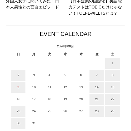
外国人女子に聞いてみた！日
【日本企業の国際化】英語能
本人男性との面白エピソード
力テストはTOEICだけじゃな
い！TOEFLやIELTSとは？
EVENT CALENDAR
2026年08月
日
月
火
水
木
金
土
1
2
3
4
5
6
7
8
9
10
11
12
13
14
15
16
17
18
19
20
21
22
23
24
25
26
27
28
29
30
31