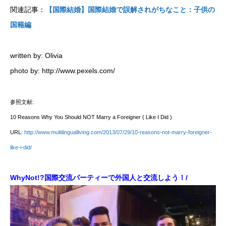
関連記事：
【国際結婚】国際結婚で誤解されがちなこと：子供の
国籍編
written by: Olivia
photo by: http://www.pexels.com/
参照文献:
10 Reasons Why You Should NOT Marry a Foreigner ( Like I Did )
URL:
http://www.multilingualliving.com/2013/07/29/10-reasons-not-marry-foreigner-
like-i-did/
WhyNot!?国際交流パーティーで外国人と交流しよう！/