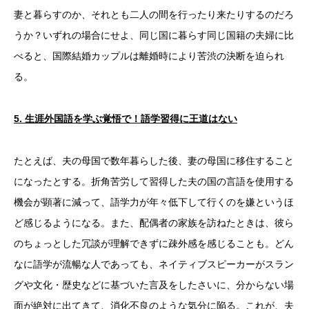
妻と暮らすのか、それとも二人の間を行ったり来たりするのだろ
うか？いずれの場合にせよ、同じ国に暮らす同じ国籍の夫婦に比
べると、国際結婚カップルは離婚時により苦渋の決断を迫られ
る。
5.
生涯外国語を学ぶ覚悟で！語学習得に王道はない
たとえば、夫の母国で数年暮らした後、妻の母国に移住すること
になったとする。折角苦労して習得した夫の国の言語を使用する
機会が顕著に減って、語学力が年々低下して行くのを嫌というほ
ど感じるようになる。また、配偶者の家族を訪ねたときは、彼ら
のちょっとした冗談が理解できずに疎外感を感じることも。どん
なに語学が流暢な人であっても、ネイティブスピーカーがスラン
グや文化・歴史などに基づいた言及をしたさいに、分からない場
面が絶対に出てきて、消化不良のような気分に陥る。これが、夫