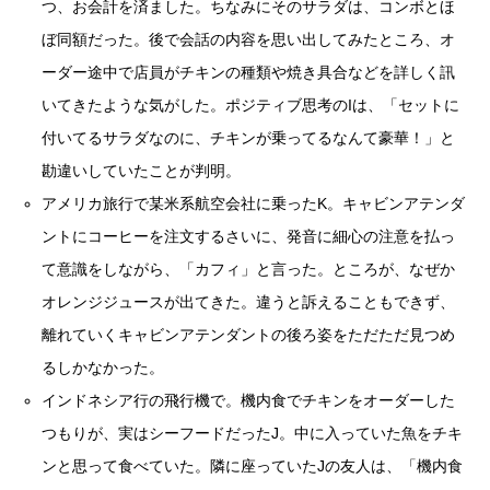
つ、お会計を済ました。ちなみにそのサラダは、コンボとほ
ぼ同額だった。後で会話の内容を思い出してみたところ、オ
ーダー途中で店員がチキンの種類や焼き具合などを詳しく訊
いてきたような気がした。ポジティブ思考のIは、「セットに
付いてるサラダなのに、チキンが乗ってるなんて豪華！」と
勘違いしていたことが判明。
アメリカ旅行で某米系航空会社に乗ったK。キャビンアテンダ
ントにコーヒーを注文するさいに、発音に細心の注意を払っ
て意識をしながら、「カフィ」と言った。ところが、なぜか
オレンジジュースが出てきた。違うと訴えることもできず、
離れていくキャビンアテンダントの後ろ姿をただただ見つめ
るしかなかった。
インドネシア行の飛行機で。機内食でチキンをオーダーした
つもりが、実はシーフードだったJ。中に入っていた魚をチキ
ンと思って食べていた。隣に座っていたJの友人は、「機内食