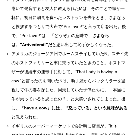
巻いて発音すると友人に教えられたMは、そのことで頭が一
杯に。初日に朝食を食べたレストランを去るとき、さよなら
と挨拶するつもりで大声で”Por favor!”と言って店を出た。後
で、”Por favor!”は、『どうぞ』の意味で、
さよなら
は、”Arrivederci!”だ
と思い出して恥ずかしくなった。
アメリカのジョージア州でホームステイしていたN。ステイ先
のホストファミリーと車に乗っていたときのこと。ホストマ
ザーが後続車の運転手に対して、”That Lady is having a
cow.”と言ったのを聞いたNは、助手席からバックミラーを凝
視して牛の姿を探した。同乗していた子供たちに、「本当に
牛が乗っていると思ったの？」と大笑いされてしまった。後
に、
『have a cow』には、『怒っている』という意味がある
と教えられた。
イギリスのスーパーマーケットで会計時に店員が、”It is
raining cats and dog.”と話し掛けてきた。意味がよく理解で