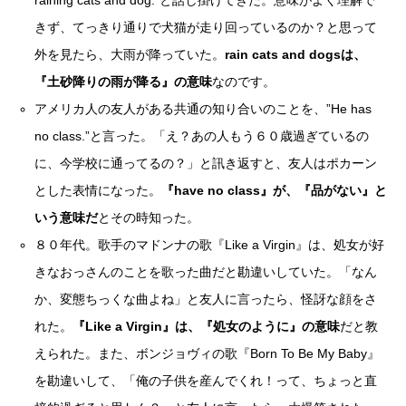
きず、てっきり通りで犬猫が走り回っているのか？と思って
外を見たら、大雨が降っていた。
rain cats and dogsは、
『土砂降りの雨が降る』の意味
なのです。
アメリカ人の友人がある共通の知り合いのことを、”He has
no class.”と言った。「え？あの人もう６０歳過ぎているの
に、今学校に通ってるの？」と訊き返すと、友人はポカーン
とした表情になった。
『have no class』が、『品がない』と
いう意味だ
とその時知った。
８０年代。歌手のマドンナの歌『Like a Virgin』は、処女が好
きなおっさんのことを歌った曲だと勘違いしていた。「なん
か、変態ちっくな曲よね」と友人に言ったら、怪訝な顔をさ
れた。
『Like a Virgin』は、『処女のように』の意味
だと教
えられた。また、ボンジョヴィの歌『Born To Be My Baby』
を勘違いして、「俺の子供を産んでくれ！って、ちょっと直