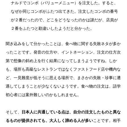
ナルドでコンボ（バリューメニュー）を注文した。すると、
なぜか同じコンボがふたつ出てきた。注文したコンボの番号
が２番だったので、どこをどうなったのかは謎だが、店員が
２番をふたつと勘違いしたようだと分かった。
聞き込みをして分かったことは、食べ物に関する失敗ネタが多か
ったことです。発音の仕方や、イントネーション、注文の仕方次
第で想像の斜め上を行く結果になってしまうようですね。しか
も、場所も高級なレストランではなくファストフード店や機内な
ど、一見難度が低そうに思える場所で、まさかの失敗・珍事に遭
遇してしまうことが少なくないようです。食べ物の注文は、語学
初心者には案外難しいのかもしれません。
そして、
日本人に共通している点は、自分の注文したものと異な
るものが提供されても、大人しく諦める人が多い
ことです。相手