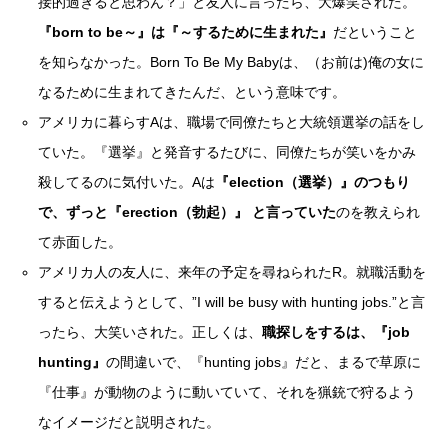
接的過ぎると思わん？」と友人に言ったら、大爆笑された。
『born to be～』は『～するために生まれた』
だということ
を知らなかった。Born To Be My Babyは、（お前は)俺の女に
なるために生まれてきたんだ、という意味です。
アメリカに暮らすAは、職場で同僚たちと大統領選挙の話をし
ていた。『選挙』と発音するたびに、同僚たちが笑いをかみ
殺してるのに気付いた。Aは
『election（選挙）』のつもり
で、ずっと『erection（勃起）』 と言っていた
のを教えられ
て赤面した。
アメリカ人の友人に、来年の予定を尋ねられたR。就職活動を
すると伝えようとして、”I will be busy with hunting jobs.”と言
ったら、大笑いされた。正しくは、
職探しをするは、『job
hunting』
の間違いで、『hunting jobs』だと、まるで草原に
『仕事』が動物のように動いていて、それを猟銃で狩るよう
なイメージだと説明された。