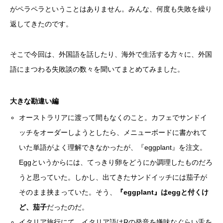
がペラペラということはありません。みんな、何度も失敗を繰り
返してきたのです。
そこで今回は、外国語を話したり、海外で生活する方々に、外国
語にまつわる失敗談の数々を聞いてまとめてみました。
大きな勘違い編
オーストラリアに渡って間もなくのこと。カフェでサンドイ
ッチをオーダーしようとしたら、メニューボードに書かれて
いた単語がよく理解できなかったが、『eggplant』を注文。
Eggというからには、てっきり卵をどうにか調理したものだろ
うと思っていた。しかし、出てきたサンドイッチには茄子が
そのまま挟まっていた。そう、
『eggplant』はeggと付くけ
ど、茄子
だったのだ。
イタリア旅行にて。イタリア語はRの発音を嫌味なぐらい舌を