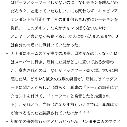
はビーフとシーフードしかないのに、なぜチキンを頼んだの
だろう？」と思っていたらしい。にも関わらず、キャビンア
テンダントも訂正せず、そのまま何も言わずにシーチキンを
提供。「このチキン、なんかチキンっぽくないんやけ
ど…？」と言いながら食べるJ。友人に突っ込まれるまで、J
は自分の間違いに気付いていなかった。
カナダにホームステイ中での珍事。日本食が恋しくなったM
はスーパーに行き、店員に豆腐がどこに置いてあるか尋ね
た。案内されたのは、なぜかドッグフード売り場。大いに困
惑したM。どうやら彼女の豆腐の発音が、店員にはドッグフ
ードに聞こえたらしい（恐らく、豆腐の『トー』の部分にア
クセントを付けて、『トーフー』と発音したと推測され
る）。それとも、当時（約３０年前）カナダでは、豆腐は犬
が食べるものだと認識されていたのか？？？
初めての海外旅行がアメリカだったA。サンタモニカのマクド