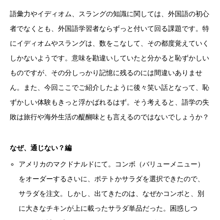
語彙力やイディオム、スラングの知識に関しては、外国語の初心
者でなくとも、外国語学習者ならずっと付いて回る課題です。特
にイディオムやスラングは、数をこなして、その都度覚えていく
しかないようです。意味を勘違いしていたと分かると恥ずかしい
ものですが、その分しっかり記憶に残るのには間違いありませ
ん。また、今回ここでご紹介したように後々笑い話となって、恥
ずかしい体験もきっと浮かばれるはず。そう考えると、語学の失
敗は旅行や海外生活の醍醐味とも言えるのではないでしょうか？
なぜ、通じない？編
アメリカのマクドナルドにて。コンボ（バリューメニュー）
をオーダーするさいに、ポテトかサラダを選択できたので、
サラダを注文。しかし、出てきたのは、なぜかコンボと、別
に大きなチキンが上に載ったサラダ単品だった。困惑しつ