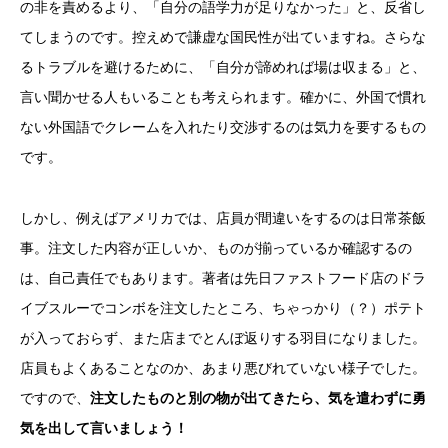
の非を責めるより、「自分の語学力が足りなかった」と、反省し
てしまうのです。控えめで謙虚な国民性が出ていますね。さらな
るトラブルを避けるために、「自分が諦めれば場は収まる」と、
言い聞かせる人もいることも考えられます。確かに、外国で慣れ
ない外国語でクレームを入れたり交渉するのは気力を要するもの
です。
しかし、例えばアメリカでは、店員が間違いをするのは日常茶飯
事。注文した内容が正しいか、ものが揃っているか確認するの
は、自己責任でもあります。著者は先日ファストフード店のドラ
イブスルーでコンボを注文したところ、ちゃっかり（？）ポテト
が入っておらず、また店までとんぼ返りする羽目になりました。
店員もよくあることなのか、あまり悪びれていない様子でした。
ですので、
注文したものと別の物が出てきたら、気を遣わずに勇
気を出して言いましょう！