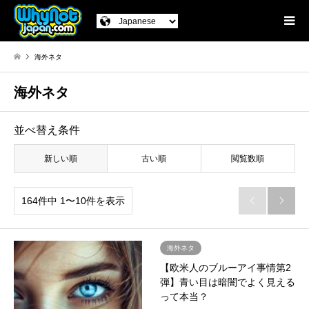
海外ネタ
海外ネタ
並べ替え条件
新しい順
古い順
閲覧数順
164件中 1〜10件を表示


海外ネタ
【欧米人のブルーアイ事情第2
弾】青い目は暗闇でよく見える
って本当？