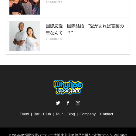
2018/04/17
国際恋愛・国際結婚 "愛があれば言葉の
壁なんて！？"
2018/04/09
Twitter
Facebook
Instagram
Event
Bar・Club
Tour
Blog
Company
Contact
©
WhyNot!?国際交流パーティー 大阪 東京 京都 神戸 外国人と友達になろう
. All Rights