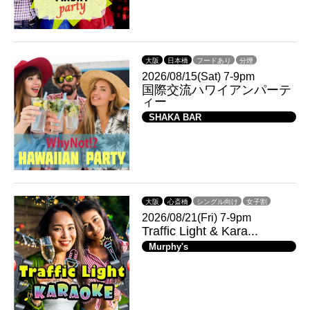
大阪
日本橋
フードあり
分煙
2026/08/15(Sat) 7-9pm
国際交流ハワイアンパーテ
ィー
SHAKA BAR
大阪
心斎橋
シングル向け
女子割
2026/08/21(Fri) 7-9pm
Traffic Light & Kara...
Murphy's