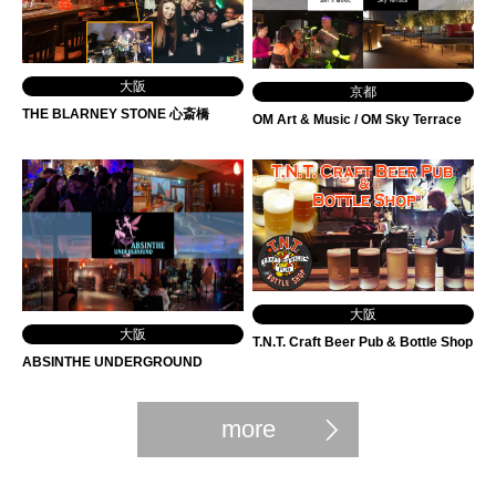
大阪
京都
THE BLARNEY STONE 心斎橋
OM Art & Music / OM Sky Terrace
大阪
大阪
T.N.T. Craft Beer Pub & Bottle Shop
ABSINTHE UNDERGROUND
more