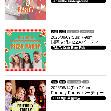
Absinthe Underground
大阪
大正
おすすめ
フードあり
2026/08/09(Sun) 7-9pm
国際交流PIZZAパーティー
T.N.T. Craft Beer Pub
大阪
梅田
フードあり
分煙
2026/08/14(Fri) 7-9pm
Friendly Friday パーティー
HUB 梅田茶屋町店