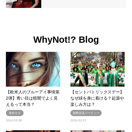
WhyNot!? Blog
【欧米人のブルーアイ事情第
【セントパトリックスデー】
2弾】青い目は暗闇でよく見
なぜ緑を身に着ける？起源や
えるって本当？
楽しみ方は？
海外ネタ
国際交流パーティー
2024.03.08
2024.03.07