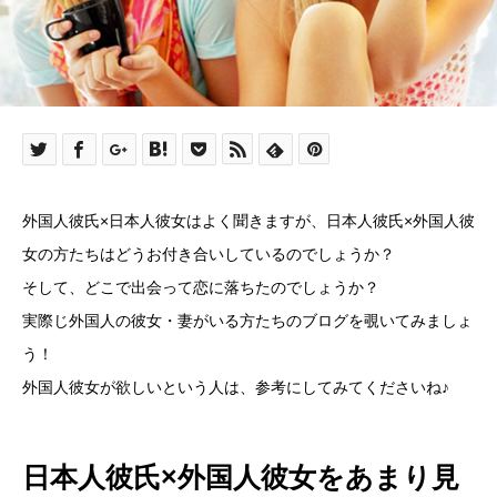
外国人彼氏×日本人彼女はよく聞きますが、日本人彼氏×外国人彼
女の方たちはどうお付き合いしているのでしょうか？
そして、どこで出会って恋に落ちたのでしょうか？
実際じ外国人の彼女・妻がいる方たちのブログを覗いてみましょ
う！
外国人彼女が欲しいという人は、参考にしてみてくださいね♪
日本人彼氏×外国人彼女をあまり見