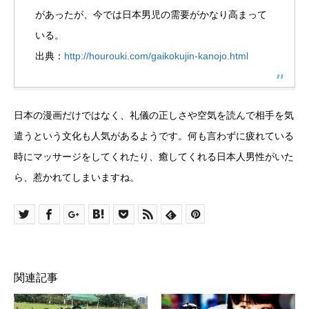
があったが、今では日本男児の需要がかなり高まって
いる。
出典：
http://hourouki.com/gaikokujin-kanojo.html
日本の漫画だけではなく、礼儀の正しさや空気を読んで相手を気
遣うという文化も人気があるようです。何も言わずに疲れている
時にマッサージをしてくれたり、癒してくれる日本人男性がいた
ら、惹かれてしまいますね。
関連記事