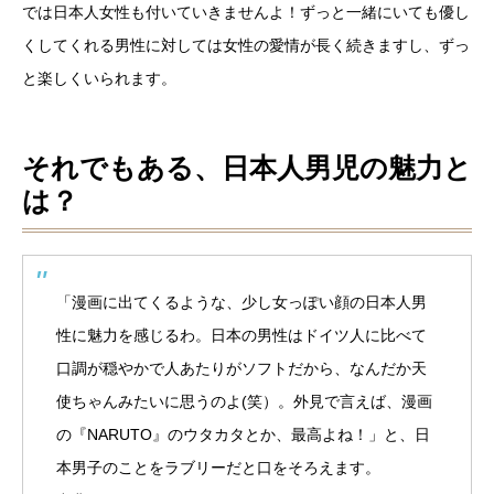
では日本人女性も付いていきませんよ！ずっと一緒にいても優し
くしてくれる男性に対しては女性の愛情が長く続きますし、ずっ
と楽しくいられます。
それでもある、日本人男児の魅力と
は？
「漫画に出てくるような、少し女っぽい顔の日本人男
性に魅力を感じるわ。日本の男性はドイツ人に比べて
口調が穏やかで人あたりがソフトだから、なんだか天
使ちゃんみたいに思うのよ(笑）。外見で言えば、漫画
の『NARUTO』のウタカタとか、最高よね！」と、日
本男子のことをラブリーだと口をそろえます。