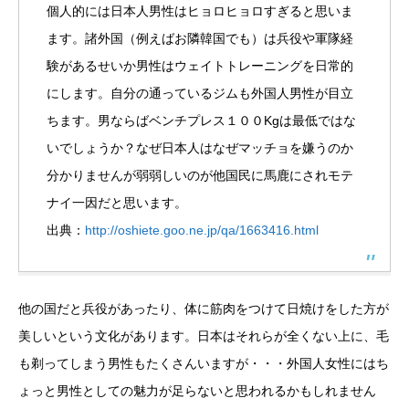
個人的には日本人男性はヒョロヒョロすぎると思いま
ます。諸外国（例えばお隣韓国でも）は兵役や軍隊経
験があるせいか男性はウェイトトレーニングを日常的
にします。自分の通っているジムも外国人男性が目立
ちます。男ならばベンチプレス１００Kgは最低ではな
いでしょうか？なぜ日本人はなぜマッチョを嫌うのか
分かりませんが弱弱しいのが他国民に馬鹿にされモテ
ナイ一因だと思います。
出典：
http://oshiete.goo.ne.jp/qa/1663416.html
他の国だと兵役があったり、体に筋肉をつけて日焼けをした方が
美しいという文化があります。日本はそれらが全くない上に、毛
も剃ってしまう男性もたくさんいますが・・・外国人女性にはち
ょっと男性としての魅力が足らないと思われるかもしれません