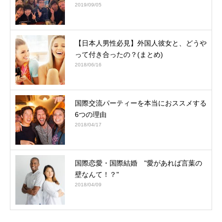
2019/09/05
【日本人男性必見】外国人彼女と、どうや
って付き合ったの？(まとめ)
2018/06/16
国際交流パーティーを本当におススメする
6つの理由
2018/04/17
国際恋愛・国際結婚 "愛があれば言葉の
壁なんて！？"
2018/04/09