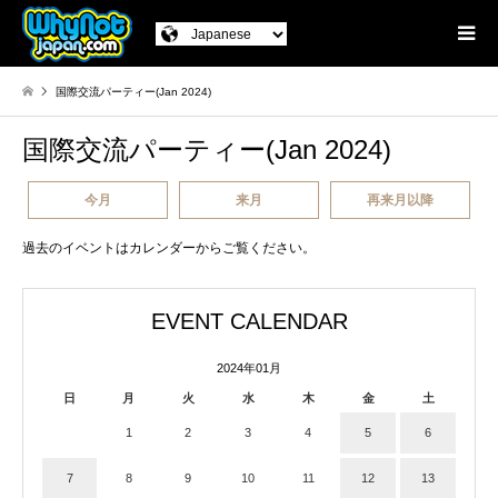
国際交流パーティー(Jan 2024)
国際交流パーティー(Jan 2024)
今月
来月
再来月以降
過去のイベントはカレンダーからご覧ください。
EVENT CALENDAR
2024年01月
日
月
火
水
木
金
土
1
2
3
4
5
6
7
8
9
10
11
12
13