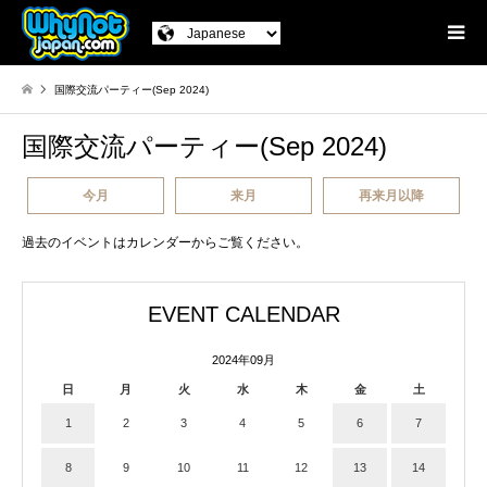
国際交流パーティー(Sep 2024)
国際交流パーティー(Sep 2024)
今月
来月
再来月以降
過去のイベントはカレンダーからご覧ください。
EVENT CALENDAR
2024年09月
日
月
火
水
木
金
土
1
2
3
4
5
6
7
8
9
10
11
12
13
14