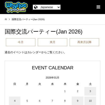
国際交流パーティー(Jan 2026)
国際交流パーティー(Jan 2026)
今月
来月
再来月以降
過去のイベントはカレンダーからご覧ください。
EVENT CALENDAR
2026年01月
日
月
火
水
木
金
土
1
2
3
4
5
6
7
8
9
10