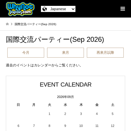
国際交流パーティー(Sep 2026)
国際交流パーティー(Sep 2026)
今月
来月
再来月以降
過去のイベントはカレンダーからご覧ください。
EVENT CALENDAR
2026年09月
日
月
火
水
木
金
土
1
2
3
4
5
6
7
8
9
10
11
12