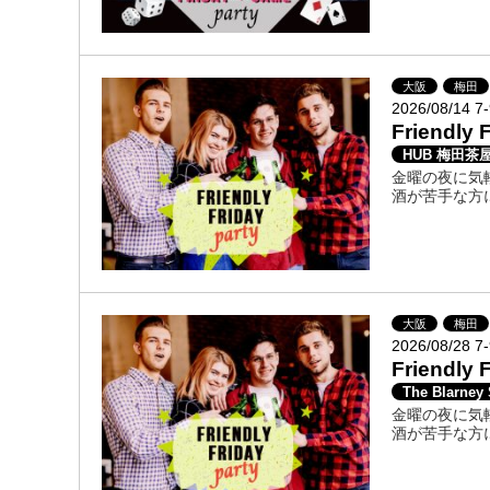
大阪
梅田
2026/08/14 7
Friendl
HUB 梅田茶
金曜の夜に気
酒が苦手な方
大阪
梅田
2026/08/28 7
Friendl
The Blarney
金曜の夜に気
酒が苦手な方