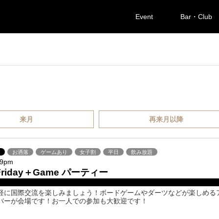
Event
Bar・Club
来月
再来月以降
ば
お洒落
ゲームあり
女子割
平日
飲み放題
-9pm
y Friday＋Game パーティー
軽に国際交流を楽しみましょう！ボードゲームやダーツなどが楽しめる
バーが会場です！お一人での参加も大歓迎です！