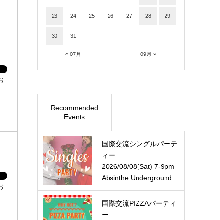
23
24
25
26
27
28
29
30
31
« 07月
09月 »
お
Recommended
Events
国際交流シングルパーテ
ィー
2026/08/08(Sat) 7-9pm
Absinthe Underground
お
国際交流PIZZAパーティ
ー