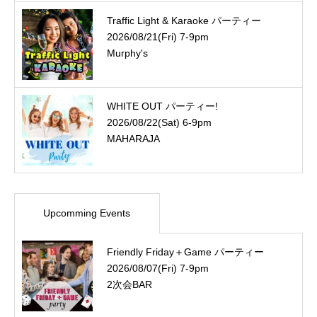
Traffic Light & Karaoke パーティー
2026/08/21(Fri) 7-9pm
Murphy's
WHITE OUT パーティー!
2026/08/22(Sat) 6-9pm
MAHARAJA
Upcomming Events
Friendly Friday＋Game パーティー
2026/08/07(Fri) 7-9pm
2次会BAR