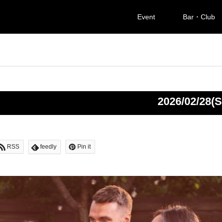
Event
Bar・Club
ー
2026/02/28(S
RSS
feedly
Pin it