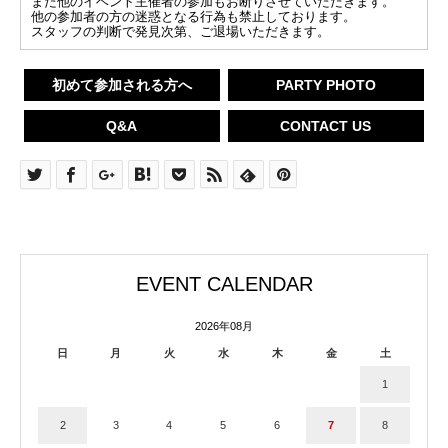
また他のイベント主催者の参加もお断りさせていただきます。
他の参加者の方の迷惑となる行為も禁止しております。
スタッフの判断で発見次第、ご退場いただきます。
初めて参加される方へ
PARTY PHOTO
Q&A
CONTACT US
EVENT CALENDAR
2026年08月
日
月
火
水
木
金
土
1
2
3
4
5
6
7
8