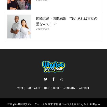
国際恋愛・国際結婚 "愛があれば言葉の
壁なんて！？"
2018/04/09
Twitter
Facebook
Instagram
Event
Bar・Club
Tour
Blog
Company
Contact
©
WhyNot!?国際交流パーティー 大阪 東京 京都 神戸 外国人と友達になろう
. All Rights