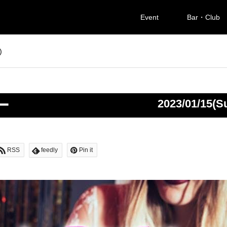
Event
Bar・Club
)
ー
2023/01/15(S
RSS
feedly
Pin it