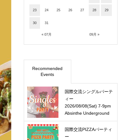
23
24
25
26
27
28
29
30
31
« 07月
09月 »
Recommended
Events
国際交流シングルパーテ
ィー
2026/08/08(Sat) 7-9pm
Absinthe Underground
国際交流PIZZAパーティ
ー