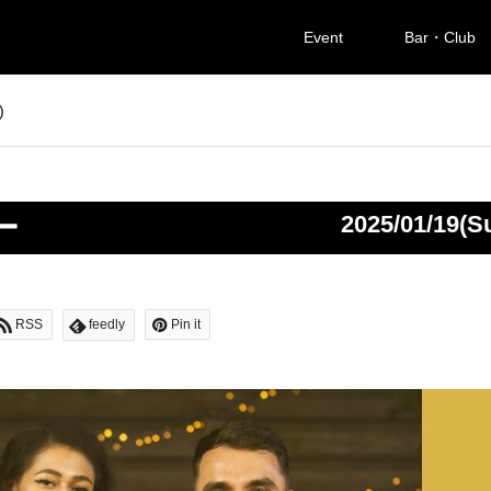
Event
Bar・Club
)
ー
2025/01/19(S
RSS
feedly
Pin it