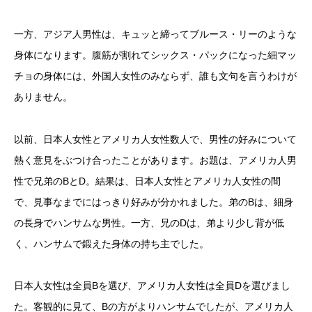
一方、アジア人男性は、キュッと締ってブルース・リーのような
身体になります。腹筋が割れてシックス・パックになった細マッ
チョの身体には、外国人女性のみならず、誰も文句を言うわけが
ありません。
以前、日本人女性とアメリカ人女性数人で、男性の好みについて
熱く意見をぶつけ合ったことがあります。お題は、アメリカ人男
性で兄弟のBとD。結果は、日本人女性とアメリカ人女性の間
で、見事なまでにはっきり好みが分かれました。弟のBは、細身
の長身でハンサムな男性。一方、兄のDは、弟より少し背が低
く、ハンサムで鍛えた身体の持ち主でした。
日本人女性は全員Bを選び、アメリカ人女性は全員Dを選びまし
た。客観的に見て、Bの方がよりハンサムでしたが、アメリカ人