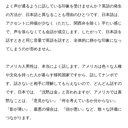
よく声が通るように話している印象を受けませんか？英語の発生
の方法が、日本語と異なることも理由のひとつです、日本語は、
アクセントに抑揚が少なく（ただし、関西弁を除く）平たい感じ
で、声を張らなくても会話が成立します。したがって、日本語を
話すときと同じ音量で英語を話すと、全体的に静かな印象になっ
てしまうのが否めません。
アメリカ人男性は、本当によく話します。アメリカは色々な人種
や文化を持った人が暮らす移民国家ですから、話してナンボで
す。話さないと相手に理解してもらえないので、どんどん話すの
です。日本では、『沈黙は金』と言われますが、アメリカでは寡
黙なことは、『意見がない』『何を考えているか分からない』
『影が薄い』、最悪の場合は、『頭が悪い』など、散々な評価に
つながります。