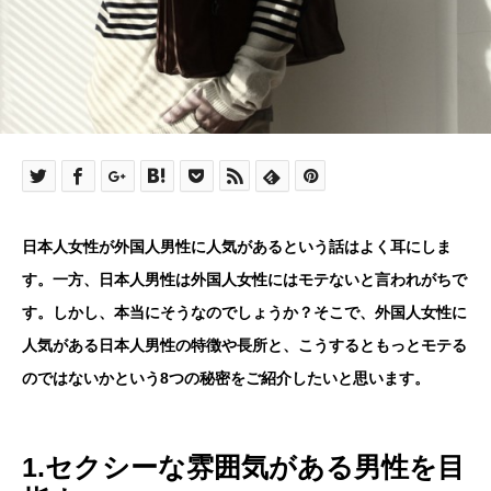
日本人女性が外国人男性に人気があるという話はよく耳にしま
す。一方、日本人男性は外国人女性にはモテないと言われがちで
す。しかし、本当にそうなのでしょうか？そこで、外国人女性に
人気がある日本人男性の特徴や長所と、こうするともっとモテる
のではないかという8つの秘密をご紹介したいと思います。
1.セクシーな雰囲気がある男性を目