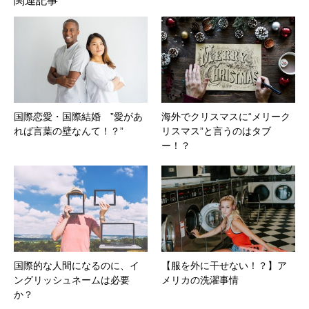
関連記事
国際恋愛・国際結婚 ”愛があ
海外でクリスマスに“メリーク
れば言葉の壁なんて！？”
リスマス”と言うのはタブ
ー！？
国際的な人間になるのに、イ
【服を外に干せない！？】ア
ングリッシュネームは必要
メリカの洗濯事情
か？