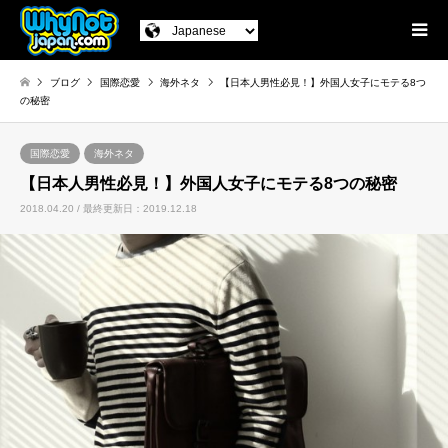
ブログ
国際恋愛
海外ネタ
【日本人男性必見！】外国人女子にモテる8つ
の秘密
国際恋愛
海外ネタ
【日本人男性必見！】外国人女子にモテる8つの秘密
2018.04.20 / 最終更新日：2019.12.18