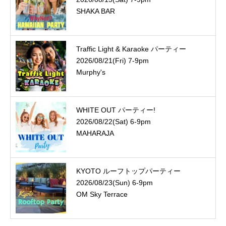
SHAKA BAR
Traffic Light & Karaoke パーティー
2026/08/21(Fri) 7-9pm
Murphy's
WHITE OUT パーティー!
2026/08/22(Sat) 6-9pm
MAHARAJA
KYOTO ルーフトップパーティー
2026/08/23(Sun) 6-9pm
OM Sky Terrace