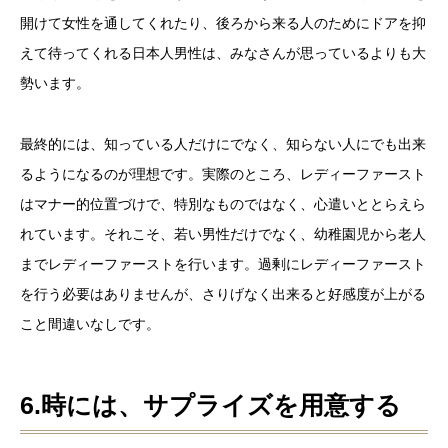
開けて女性を通してくれたり、後ろから来る人のためにドアを抑
えて待ってくれる日本人男性は、みなさんが思っているよりも大
勢います。
最終的には、知っている人だけにでなく、知らない人にでも出来
るようになるのが理想です。実際のところ、レディーファースト
はマナー的位置づけで、特別なものではなく、心遣いととらえら
れています。それこそ、若い男性だけでなく、幼稚園児から老人
までレディーファーストを行います。過剰にレディーファースト
を行う必要はありませんが、さりげなく出来ると好感度が上がる
こと間違いなしです。
6.時には、サプライズを用意する