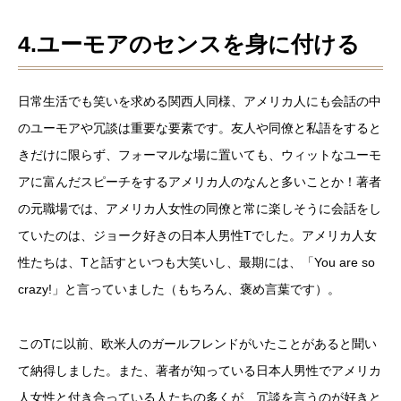
4.ユーモアのセンスを身に付ける
日常生活でも笑いを求める関西人同様、アメリカ人にも会話の中
のユーモアや冗談は重要な要素です。友人や同僚と私語をすると
きだけに限らず、フォーマルな場に置いても、ウィットなユーモ
アに富んだスピーチをするアメリカ人のなんと多いことか！著者
の元職場では、アメリカ人女性の同僚と常に楽しそうに会話をし
ていたのは、ジョーク好きの日本人男性Tでした。アメリカ人女
性たちは、Tと話すといつも大笑いし、最期には、「You are so
crazy!」と言っていました（もちろん、褒め言葉です）。
このTに以前、欧米人のガールフレンドがいたことがあると聞い
て納得しました。また、著者が知っている日本人男性でアメリカ
人女性と付き合っている人たちの多くが、冗談を言うのが好きと