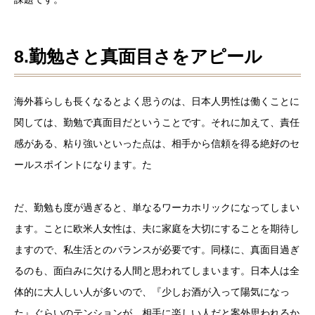
8.勤勉さと真面目さをアピール
海外暮らしも長くなるとよく思うのは、日本人男性は働くことに
関しては、勤勉で真面目だということです。それに加えて、責任
感がある、粘り強いといった点は、相手から信頼を得る絶好のセ
ールスポイントになります。た
だ、勤勉も度が過ぎると、単なるワーカホリックになってしまい
ます。ことに欧米人女性は、夫に家庭を大切にすることを期待し
ますので、私生活とのバランスが必要です。同様に、真面目過ぎ
るのも、面白みに欠ける人間と思われてしまいます。日本人は全
体的に大人しい人が多いので、『少しお酒が入って陽気になっ
た』ぐらいのテンションが、相手に楽しい人だと案外思われるか