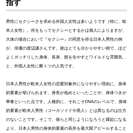
指す
男性にセクシーさを求める外国人女性は多いようです（特に、欧
米人女性）。何をもってセクシーとするかは個人によりますが、
大体の場合において『セクシー』の同意を得る日本人男性の例
が、俳優の渡辺謙さんです。彼はとても分かりやすい例で、ほど
よくガッチリした身体、長身、髭を生やすとワイルドな雰囲気…
と、外国人女性に断トツの人気です。
日本人男性が欧米人女性の恋愛対象外になりやすい理由に、身体
的要素が挙げられます。身長が低めといったことや、身体つきが
華奢といった点です。人種的に、それこそDNAのレベルで、身体
的要素が欧米人男性（コーカソイドや黒人）とは異なるのは仕方
のないことです。そこで、彼らと同じようになろうと躍起になる
より、日本人男性の身体的要素の長所を最大限アピールすること