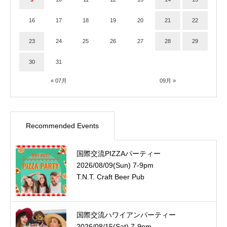
16
17
18
19
20
21
22
23
24
25
26
27
28
29
30
31
« 07月
09月 »
Recommended Events
国際交流PIZZAパーティー
2026/08/09(Sun) 7-9pm
T.N.T. Craft Beer Pub
国際交流ハワイアンパーティー
2026/08/15(Sat) 7-9pm